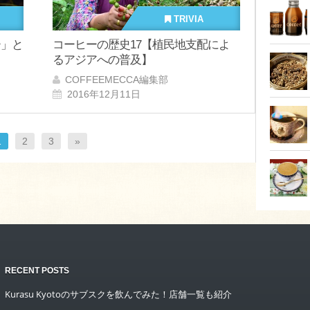
TRIVIA
ー」と
コーヒーの歴史17【植民地支配によ
るアジアへの普及】
COFFEEMECCA編集部
2016年12月11日
1
2
3
»
RECENT POSTS
Kurasu Kyotoのサブスクを飲んでみた！店舗一覧も紹介