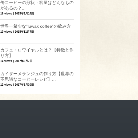
缶コーヒーの形状・容量はどんなもの
があるの？...
16 views
|
2015年9月14日
世界一希少な”luwak coffee”の飲み方
15 views
|
2015年11月7日
カフェ・ロワイヤルとは？【特徴と作
り方】
14 views
|
2017年3月7日
カイザーメランジュの作り方【世界の
不思議なコーヒーレシピ】...
12 views
|
2017年6月30日