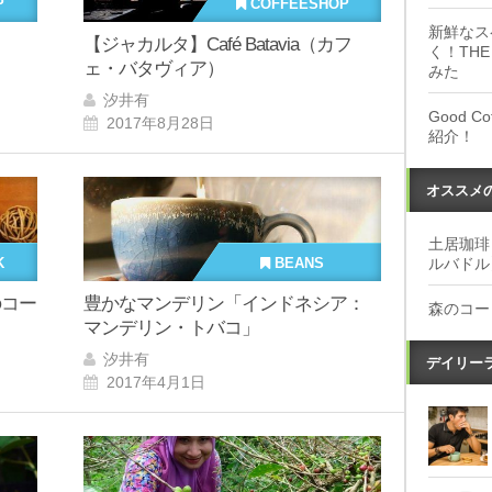
P
COFFEESHOP
新鮮なス
【ジャカルタ】Café Batavia（カフ
く！THE
ェ・バタヴィア）
みた
汐井有
Good 
2017年8月28日
紹介！
オススメ
土居珈琲
ルバドル
K
BEANS
のコー
豊かなマンデリン「インドネシア：
森のコー
マンデリン・トバコ」
汐井有
デイリー
2017年4月1日