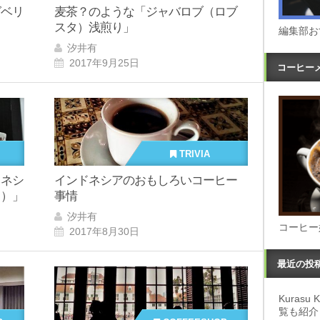
グベリ
麦茶？のような「ジャバロブ（ロブ
スタ）浅煎り」
編集部お
汐井有
2017年9月25日
コーヒー
TRIVIA
ドネシ
インドネシアのおもしろいコーヒー
り）」
事情
汐井有
コーヒー
2017年8月30日
最近の投
Kuras
覧も紹介