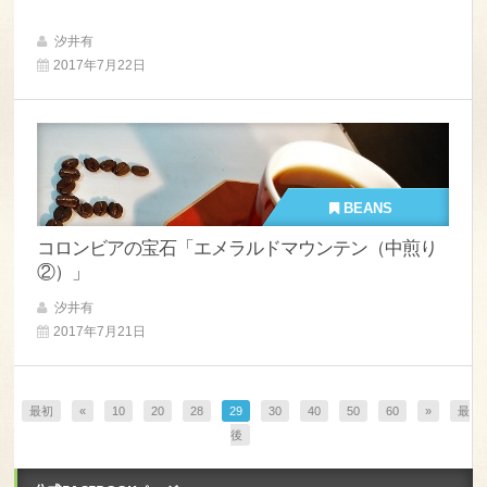
汐井有
2017年7月22日
BEANS
コロンビアの宝石「エメラルドマウンテン（中煎り
②）」
汐井有
2017年7月21日
最初
«
10
20
28
29
30
40
50
60
»
最
後