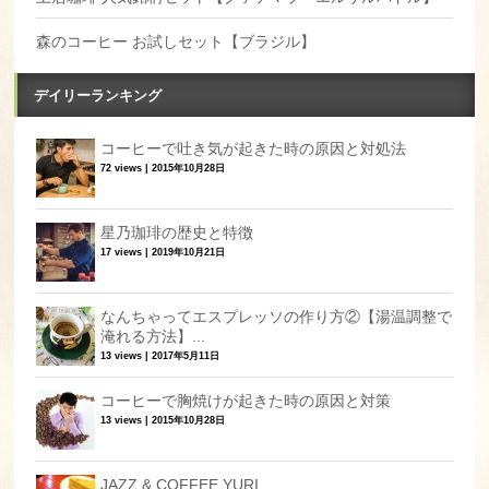
森のコーヒー お試しセット【ブラジル】
デイリーランキング
コーヒーで吐き気が起きた時の原因と対処法
72 views
|
2015年10月28日
星乃珈琲の歴史と特徴
17 views
|
2019年10月21日
なんちゃってエスプレッソの作り方②【湯温調整で
淹れる方法】...
13 views
|
2017年5月11日
コーヒーで胸焼けが起きた時の原因と対策
13 views
|
2015年10月28日
JAZZ & COFFEE YURI