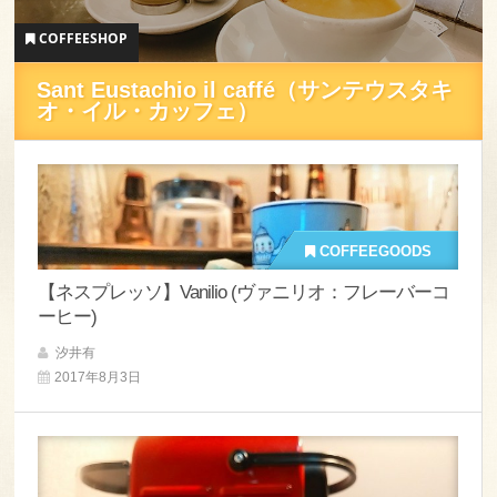
COFFEESHOP
Sant Eustachio il caffé（サンテウスタキ
オ・イル・カッフェ）
COFFEEGOODS
【ネスプレッソ】Vanilio (ヴァニリオ：フレーバーコ
ーヒー)
汐井有
2017年8月3日