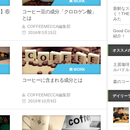
WORK
新鮮なス
）】⑥
コーヒー豆の成分「クロロゲン酸」
く！THE
とは
みた
COFFEEMECCA編集部
Good 
2016年3月15日
紹介！
オススメ
土居珈琲
ルバドル
WORK
コーヒーに含まれる成分とは
森のコー
COFFEEMECCA編集部
デイリー
2015年10月9日