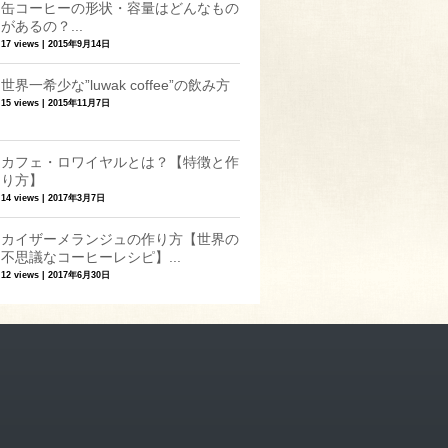
缶コーヒーの形状・容量はどんなもの
があるの？...
17 views
|
2015年9月14日
世界一希少な”luwak coffee”の飲み方
15 views
|
2015年11月7日
カフェ・ロワイヤルとは？【特徴と作
り方】
14 views
|
2017年3月7日
カイザーメランジュの作り方【世界の
不思議なコーヒーレシピ】...
12 views
|
2017年6月30日