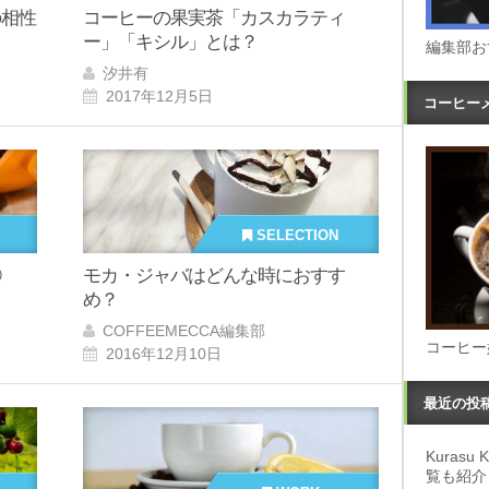
の相性
コーヒーの果実茶「カスカラティ
ー」「キシル」とは？
編集部お
汐井有
2017年12月5日
コーヒー
SELECTION
⑬
モカ・ジャバはどんな時におすす
め？
COFFEEMECCA編集部
コーヒー
2016年12月10日
最近の投
Kuras
覧も紹介