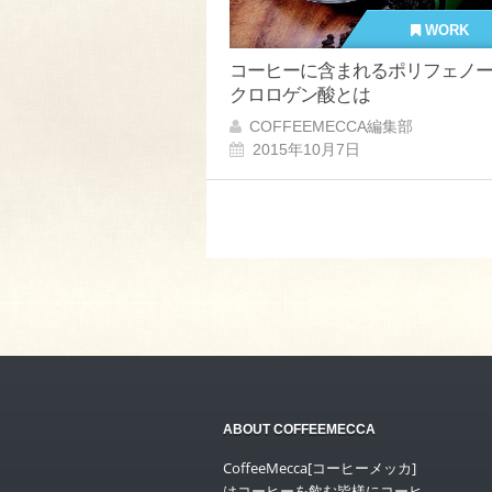
WORK
コーヒーに含まれるポリフェノ
クロロゲン酸とは
COFFEEMECCA編集部
2015年10月7日
ABOUT COFFEEMECCA
CoffeeMecca[コーヒーメッカ]
はコーヒーを飲む皆様にコーヒ