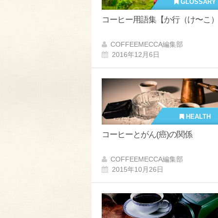
GLOSSARY
コーヒー用語集【か行（け〜こ
COFFEEMECCA編集部
2016年12月6日
HEALTH
コーヒーとがん(癌)の関係
COFFEEMECCA編集部
2015年10月26日