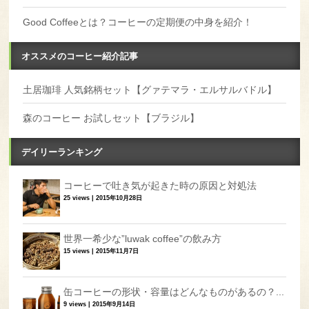
Good Coffeeとは？コーヒーの定期便の中身を紹介！
オススメのコーヒー紹介記事
土居珈琲 人気銘柄セット【グァテマラ・エルサルバドル】
森のコーヒー お試しセット【ブラジル】
デイリーランキング
コーヒーで吐き気が起きた時の原因と対処法
25 views
|
2015年10月28日
世界一希少な”luwak coffee”の飲み方
15 views
|
2015年11月7日
缶コーヒーの形状・容量はどんなものがあるの？...
9 views
|
2015年9月14日