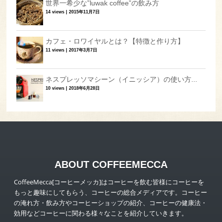
世界一希少な”luwak coffee”の飲み方
14 views
|
2015年11月7日
カフェ・ロワイヤルとは？【特徴と作り方】
11 views
|
2017年3月7日
ネスプレッソマシーン（イニッシア）の使い方...
10 views
|
2018年6月28日
ABOUT COFFEEMECCA
CoffeeMecca[コーヒーメッカ]はコーヒーを飲む皆様にコーヒーを
もっと趣味にしてもらう、コーヒーの総合メディアです。コーヒー
の淹れ方・飲み方やコーヒーショップの紹介、コーヒーの健康法・
効用などコーヒーに関わる様々なことを紹介していきます。