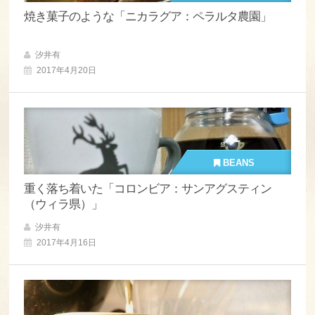
焼き菓子のような「ニカラグア：ペラルタ農園」
汐井有
2017年4月20日
BEANS
重く落ち着いた「コロンビア：サンアグスティン
（ウィラ県）」
汐井有
2017年4月16日