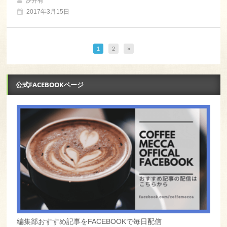
汐井有
2017年3月15日
1
2
»
公式FACEBOOKページ
編集部おすすめ記事をFACEBOOKで毎日配信