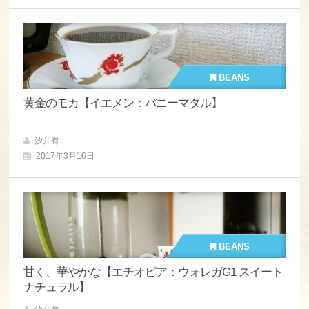
BEANS
黄金のモカ【イエメン：バニーマタル】
汐井有
2017年3月16日
BEANS
甘く、華やかな【エチオピア：ウォレガG1 スイート
ナチュラル】