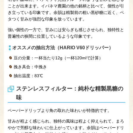
ことが出来ます。イパネマ農園の他の銘柄と比べて、個性が引
き立っている印象です。余韻は精製前の粗い黒砂糖に近く、ベ
タつく甘みが強烈な印象を放っています。
強い個性の一方で、甘みには安らぎも感じさせられ、独特性と
普遍性の狭間に位置しているような印象です。
オススメの抽出方法（HARIO V60ドリッパー）
豆の分量：一杯当たり12g（一杯120mlで計算）
挽き具合：中挽き
抽出温度：83℃
ステンレスフィルター：純朴な精製黒糖の
味
ペーパードリップより角の取れた味わいが特徴的です。
甘みが程よく感じられ、独特の風味は程よく抑えられて、まろ
やかで芳醇な味わいに仕上がっています。余韻はペーパードリ