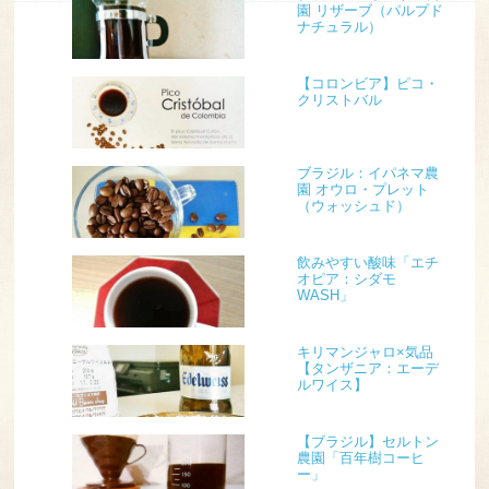
園 リザーブ（パルプド
ナチュラル）
【コロンビア】ピコ・
クリストバル
ブラジル：イパネマ農
園 オウロ・プレット
（ウォッシュド）
飲みやすい酸味「エチ
オピア：シダモ
WASH」
キリマンジャロ×気品
【タンザニア：エーデ
ルワイス】
【ブラジル】セルトン
農園「百年樹コーヒ
ー」