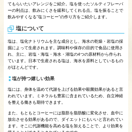
てもらいたいアレンジをご紹介。塩を使ったソルティフレーバ
ーの利点は、飲みにくさを緩和してくれる点。塩を振ることで
飲みやすくなる”塩コーヒー”の作り方をご紹介します。
塩について
塩は、塩化ナトリウムを主な成分とし、海水の乾燥・岩塩の採
掘によって生産されます。調味料や保存の目的で食品に使用さ
れ、主に、岩塩・海塩・海水・湖塩の4つの原材料から作られ
ています。日本で生産される塩は、海水を原料としているもの
がほとんどです。
塩が持つ嬉しい効果
塩には、身体を温めて代謝を上げる効果や殺菌効果があると言
われています。ミネラルも豊富に含まれているため、自立神経
を整える働きも期待できます。
また、もともとコーヒーには脂肪を脂肪酸に変化させ、血中に
放出させる効果があるので、ダイエットにもいいと言われてい
ます。そこに代謝機能を高める塩を加えることで、より効果を