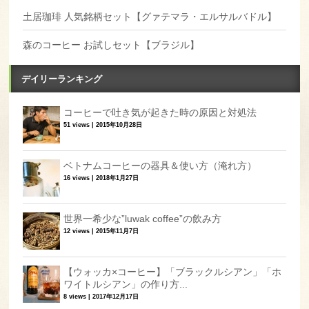
土居珈琲 人気銘柄セット【グァテマラ・エルサルバドル】
森のコーヒー お試しセット【ブラジル】
デイリーランキング
コーヒーで吐き気が起きた時の原因と対処法
51 views
|
2015年10月28日
ベトナムコーヒーの器具＆使い方（淹れ方）
16 views
|
2018年1月27日
世界一希少な”luwak coffee”の飲み方
12 views
|
2015年11月7日
【ウォッカ×コーヒー】「ブラックルシアン」「ホ
ワイトルシアン」の作り方...
8 views
|
2017年12月17日