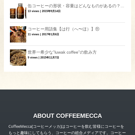
缶コーヒーの形状・容量はどんなものがあるの？...
13 views
|
2015年9月14日
コーヒー用語集【は行（へ〜ほ）】⑪
11 views
|
2017年1月6日
世界一希少な”luwak coffee”の飲み方
9 views
|
2015年11月7日
ABOUT COFFEEMECCA
CoffeeMecca[コーヒーメッカ]はコーヒーを飲む皆様にコーヒーを
もっと趣味にしてもらう、コーヒーの総合メディアです。コーヒー