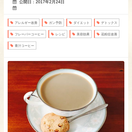
公開日：2017年2月24日
アレルギー改善
ガン予防
ダイエット
デトックス
フレーバーコーヒー
レシピ
美容効果
花粉症改善
青汁コーヒー