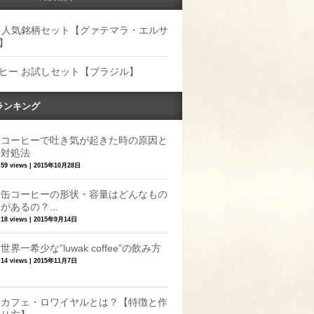
 人気銘柄セット【グァテマラ・エルサ
】
ヒー お試しセット【ブラジル】
ランキング
コーヒーで吐き気が起きた時の原因と
対処法
59 views
|
2015年10月28日
缶コーヒーの形状・容量はどんなもの
があるの？...
18 views
|
2015年9月14日
世界一希少な”luwak coffee”の飲み方
14 views
|
2015年11月7日
カフェ・ロワイヤルとは？【特徴と作