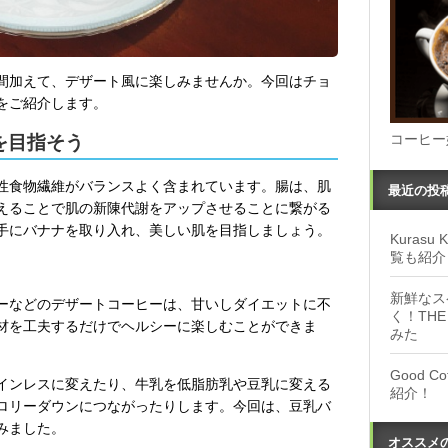
間加えて、デザート風に楽しみませんか。今回はチョ
をご紹介します。
コーヒー
を目指そう
性食物繊維がバランスよく含まれています。腸は、肌
最近の投
えることで肌の新陳代謝をアップさせることに繋がる
手にバナナを取り入れ、美しい肌を目指しましょう。
Kuras
覧も紹介
新鮮なス
ーなどのデザートコーヒーは、甘いしダイエットに不
く！THE
材を工夫するだけでヘルシーに楽しむことができま
みた
Good 
インレスに変えたり、牛乳を低脂肪乳や豆乳に変える
紹介！
ロリーダウンにつながったりします。今回は、豆乳バ
みました。
オススメ