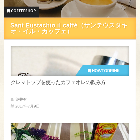
COFFEESHOP
Sant Eustachio il caffé（サンテウスタキ
オ・イル・カッフェ）
HOWTODRINK
クレマトップを使ったカフェオレの飲み方
汐井有
2017年7月9日