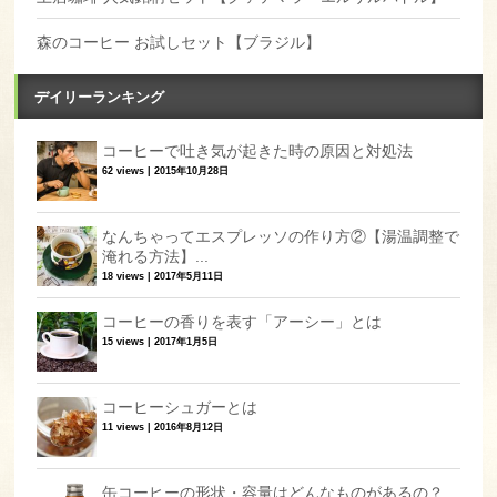
森のコーヒー お試しセット【ブラジル】
デイリーランキング
コーヒーで吐き気が起きた時の原因と対処法
62 views
|
2015年10月28日
なんちゃってエスプレッソの作り方②【湯温調整で
淹れる方法】...
18 views
|
2017年5月11日
コーヒーの香りを表す「アーシー」とは
15 views
|
2017年1月5日
コーヒーシュガーとは
11 views
|
2016年8月12日
缶コーヒーの形状・容量はどんなものがあるの？...