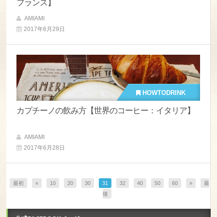
フランス】
AMIAMI
2017年6月29日
HOWTODRINK
カプチーノの飲み方【世界のコーヒー：イタリア】
AMIAMI
2017年6月28日
最初
«
10
20
30
31
32
40
50
60
»
最
後