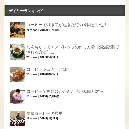
デイリーランキング
コーヒーで吐き気が起きた時の原因と対処法
74 views
|
2015年10月28日
なんちゃってエスプレッソの作り方②【湯温調整で
淹れる方法】...
23 views
|
2017年5月11日
コーヒーシュガーとは
13 views
|
2016年8月12日
コーヒーで胸焼けが起きた時の原因と対策
11 views
|
2015年10月28日
炭酸コーヒーの歴史
10 views
|
2016年1月11日