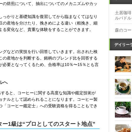
ーの焙煎について、抽出についてのメカニズムやカッ
土居珈琲
しっかりと基礎知識を復習してから臨まなくてはなり
ルバドル
豆の産地を分けたり、挽きめによる違い（粗挽き、細
よる変化など、貴重な体験をすることができます。
森のコー
デイリー
ングなどの実技を行い回答していきます。出された検
この産地かを判断する。銘柄のブレンド比を回答する
必要となってくるため、合格率は10％〜15％とも言
ルへ
格すると、コーヒーに関する高度な知識や鑑定技術が
ョナルとして認められることになります。コーヒー製
つ「コーヒー鑑定士」への受験資格を得ることもでき
ー1級は“プロとしてのスタート地点”