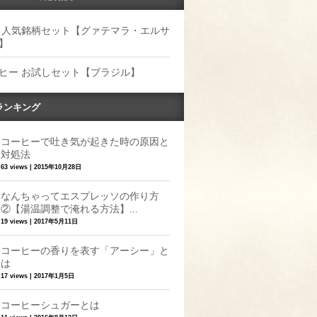
 人気銘柄セット【グァテマラ・エルサ
】
ヒー お試しセット【ブラジル】
ランキング
コーヒーで吐き気が起きた時の原因と
対処法
63 views
|
2015年10月28日
なんちゃってエスプレッソの作り方
②【湯温調整で淹れる方法】...
19 views
|
2017年5月11日
コーヒーの香りを表す「アーシー」と
は
17 views
|
2017年1月5日
コーヒーシュガーとは