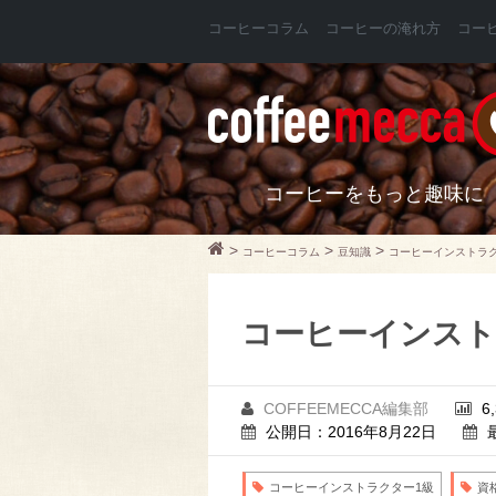
コーヒーコラム
コーヒーの淹れ方
コー
コーヒーをもっと趣味に
>
>
>
コーヒーコラム
豆知識
コーヒーインストラ
コーヒーインスト
COFFEEMECCA編集部
6
公開日：2016年8月22日
コーヒーインストラクター1級
資