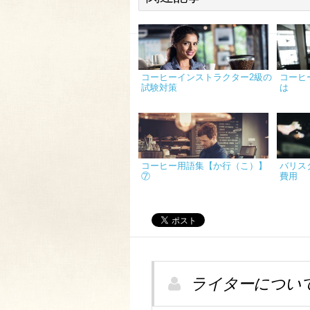
コーヒーインストラクター2級の
コーヒ
試験対策
は
コーヒー用語集【か行（こ）】
バリス
⑦
費用
ライターについ