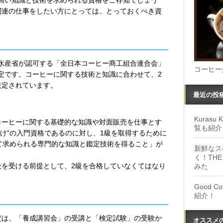
関連の仕事をしたい方にとっては、とっておくべき資
水産省が認可する「全日本コーヒー商工組合連合会」
コーヒー
定です。コーヒーに関する技術と知識に合わせて、2
設定されています。
最近の投
Kuras
コーヒーに関する基礎的な知識や対面販売を仕事とす
覧も紹介
け”の入門資格であるのに対し、1級を取得するために
して求められる専門的な知識と鑑定技術を得ること」が
新鮮なス
く！THE
級を受ける前提として、2級を合格していなくてはなり
みた
Good 
紹介！
定は、「養成講習会」の受講と「検定試験」の受験か
オススメ