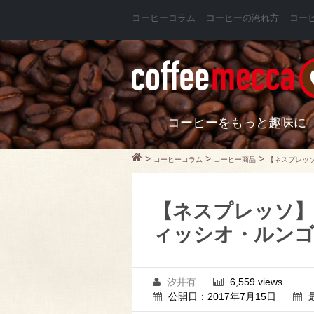
コーヒーコラム
コーヒーの淹れ方
コー
コーヒーをもっと趣味に
>
>
>
コーヒーコラム
コーヒー商品
【ネスプレッソ】
【ネスプレッソ】For
ィッシオ・ルンゴ
汐井有
6,559 views
公開日：2017年7月15日