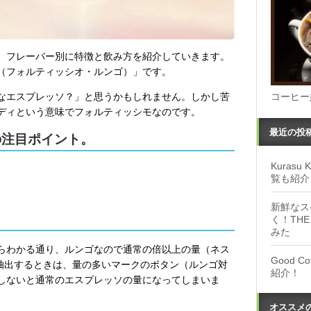
、フレーバー別に特徴と飲み方を紹介していきます。
ungo（フォルティッシオ・ルンゴ）」です。
なエスプレッソ？」と思うかもしれません。しかし苦
コーヒー
ディという意味でフォルティッシモなのです。
最近の投
go」の注目ポイント。
Kuras
覧も紹介
新鮮なス
く！THE
みた
らわかる通り、ルンゴなので通常の倍以上の量（ネス
Good 
め抽出するときは、量の多いマークのボタン（ルンゴ対
紹介！
しないと通常のエスプレッソの量になってしまいま
オススメ