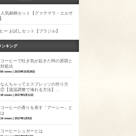
 人気銘柄セット【グァテマラ・エルサ
】
ヒー お試しセット【ブラジル】
ランキング
コーヒーで吐き気が起きた時の原因と
対処法
60 views
|
2015年10月28日
なんちゃってエスプレッソの作り方
②【湯温調整で淹れる方法】...
18 views
|
2017年5月11日
コーヒーの香りを表す「アーシー」と
は
14 views
|
2017年1月5日
コーヒーシュガーとは