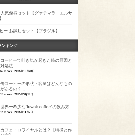
 人気銘柄セット【グァテマラ・エルサ
】
ヒー お試しセット【ブラジル】
ランキング
コーヒーで吐き気が起きた時の原因と
対処法
52 views
|
2015年10月28日
缶コーヒーの形状・容量はどんなもの
があるの？...
16 views
|
2015年9月14日
世界一希少な”luwak coffee”の飲み方
15 views
|
2015年11月7日
カフェ・ロワイヤルとは？【特徴と作