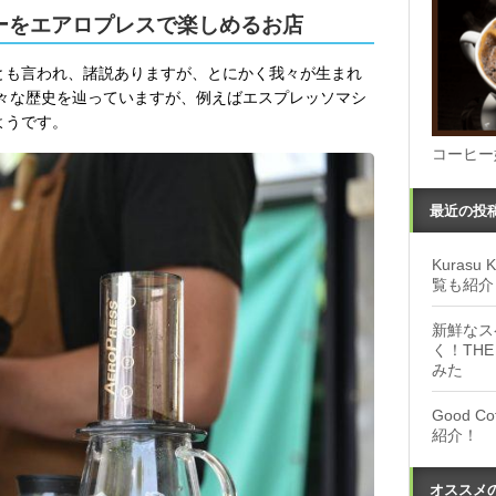
ーをエアロプレスで楽しめるお店
紀とも言われ、諸説ありますが、とにかく我々が生まれ
々な歴史を辿っていますが、例えばエスプレッソマシ
ようです。
コーヒー
最近の投
Kuras
覧も紹介
新鮮なス
く！THE
みた
Good 
紹介！
オススメ