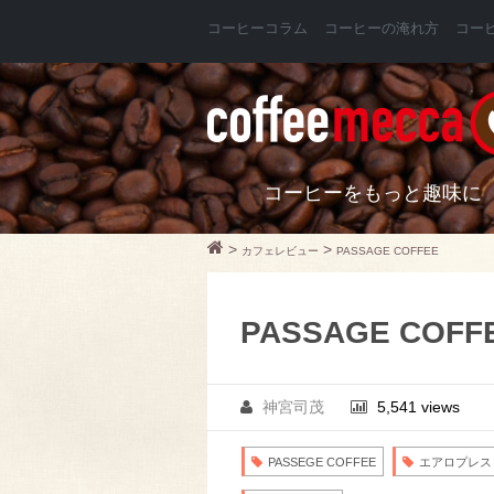
コーヒーコラム
コーヒーの淹れ方
コー
コーヒーをもっと趣味に
>
>
カフェレビュー
PASSAGE COFFEE
PASSAGE COFF
神宮司茂
5,541 views
PASSEGE COFFEE
エアロプレス