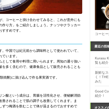
が、コーヒーと掛け合わせてみると、これが意外にも
の作り方」をご紹介しましょう。ナッツやクラッカー
おすすめです。
コーヒー
最近の投
す。中国では紀元前から調味料として使われていて、
れています。
Kuras
ムとして食用や料理に用いられます。周知の通り強い
覧も紹介
酸を多く含むので、健康食品として販売されることも
新鮮なス
く！THE
類焼酎)に漬け込んで作る果実酒です。
みた
Good 
リン酸という成分は、胃腸を活性化させ、便秘解消効
紹介！
改善されることで肌の調子も改善してくれます。ま
しずつ梅酒を飲むことで体が温まるのでおすすめで
オススメ