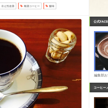
冷え性改善
梅酒コーヒー
酸味
公式FAC
編集部お
コーヒー