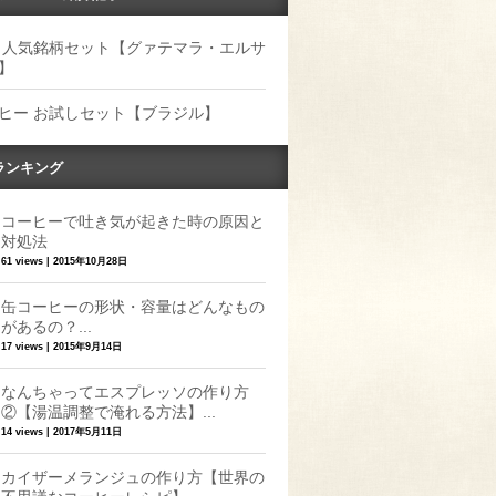
 人気銘柄セット【グァテマラ・エルサ
】
ヒー お試しセット【ブラジル】
ランキング
コーヒーで吐き気が起きた時の原因と
対処法
61 views
|
2015年10月28日
缶コーヒーの形状・容量はどんなもの
があるの？...
17 views
|
2015年9月14日
なんちゃってエスプレッソの作り方
②【湯温調整で淹れる方法】...
14 views
|
2017年5月11日
カイザーメランジュの作り方【世界の