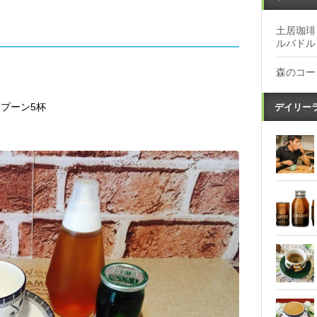
土居珈琲
ルバドル
森のコー
デイリー
プーン5杯