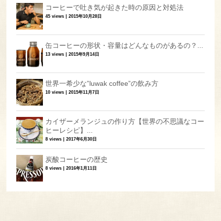
コーヒーで吐き気が起きた時の原因と対処法
45 views
|
2015年10月28日
缶コーヒーの形状・容量はどんなものがあるの？...
13 views
|
2015年9月14日
世界一希少な”luwak coffee”の飲み方
10 views
|
2015年11月7日
カイザーメランジュの作り方【世界の不思議なコー
ヒーレシピ】...
8 views
|
2017年6月30日
炭酸コーヒーの歴史
8 views
|
2016年1月11日