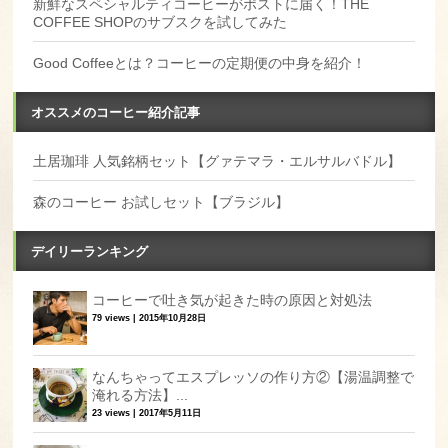
新鮮なスペシャルティコーヒーがポストに届く！THE
COFFEE SHOPのサブスクを試してみた
Good Coffeeとは？コーヒーの定期便の中身を紹介！
オススメのコーヒー紹介記事
土居珈琲 人気銘柄セット【グァテマラ・エルサルバドル】
森のコーヒー お試しセット【ブラジル】
デイリーランキング
コーヒーで吐き気が起きた時の原因と対処法
79 views
|
2015年10月28日
なんちゃってエスプレッソの作り方②【湯温調整で
淹れる方法】...
23 views
|
2017年5月11日