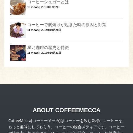
コーヒーシュガーとは
13 views
|
2016年8月12日
コーヒーで胸焼けが起きた時の原因と対策
11 views
|
2015年10月28日
星乃珈琲の歴史と特徴
11 views
|
2019年10月21日
ABOUT COFFEEMECCA
CoffeeMecca[コーヒーメッカ]はコーヒーを飲む皆様にコーヒーを
もっと趣味にしてもらう、コーヒーの総合メディアです。コーヒー