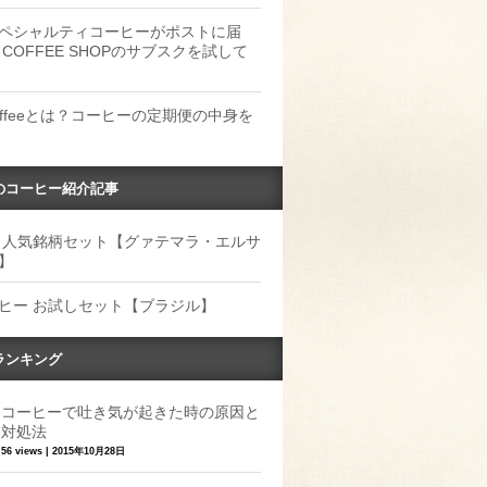
ペシャルティコーヒーがポストに届
 COFFEE SHOPのサブスクを試して
Coffeeとは？コーヒーの定期便の中身を
のコーヒー紹介記事
 人気銘柄セット【グァテマラ・エルサ
】
ヒー お試しセット【ブラジル】
ランキング
コーヒーで吐き気が起きた時の原因と
対処法
56 views
|
2015年10月28日