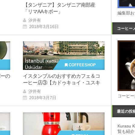
【タンザニア】タンザニア南部産
「リマAAキボー」
編集部お
汐井有
2018年3月16日
コーヒー
COFFEESHOP
パーの
イスタンブルのおすすめカフェ＆コ
ーヒー店③【カドゥキョイ・ユスキ
ュダル】
汐井有
コーヒー
2018年3月7日
最近の投
Kuras
覧も紹介