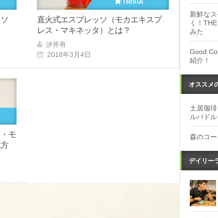
TRIVIA
新鮮なス
ッソ
直火式エスプレッソ（モカエキスプ
く！THE
レス・マキネッタ）とは？
みた
汐井有
Good 
2018年3月4日
紹介！
オススメ
土居珈琲
ルバドル
タ・モ
森のコー
れ方
デイリー