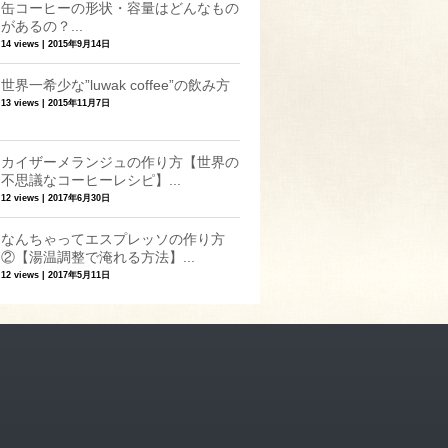
缶コーヒーの形状・容量はどんなもの
があるの？...
14 views
|
2015年9月14日
世界一希少な”luwak coffee”の飲み方
13 views
|
2015年11月7日
カイザーメランジュの作り方【世界の
不思議なコーヒーレシピ】...
12 views
|
2017年6月30日
なんちゃってエスプレッソの作り方
②【湯温調整で淹れる方法】...
12 views
|
2017年5月11日