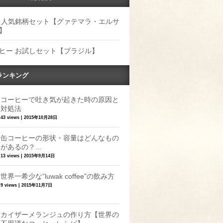
 人気銘柄セット【グァテマラ・エルサ
】
ヒー お試しセット【ブラジル】
ランキング
コーヒーで吐き気が起きた時の原因と
対処法
43 views
|
2015年10月28日
缶コーヒーの形状・容量はどんなもの
があるの？...
13 views
|
2015年9月14日
世界一希少な”luwak coffee”の飲み方
9 views
|
2015年11月7日
カイザーメランジュの作り方【世界の