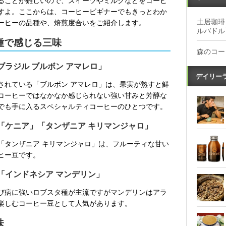
ることが難しいので、スイーツやミルクなどをコーヒ
すよ。ここからは、コーヒービギナーでもきっとわか
土居珈琲
ーヒーの品種や、焙煎度合いをご紹介します。
ルバドル
種で感じる三味
森のコー
ラジル ブルボン アマレロ」
デイリー
されている「ブルボン アマレロ」は、果実が熟すと鮮
コーヒーではなかなか感じられない強い甘みと芳醇な
でも手に入るスペシャルティコーヒーのひとつです。
「ケニア」「タンザニア キリマンジャロ」
「タンザニア キリマンジャロ」は、フルーティな甘い
ヒー豆です。
「インドネシア マンデリン」
び病に強いロブスタ種が主流ですがマンデリンはアラ
楽しむコーヒー豆として人気があります。
味