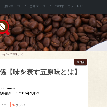
ヒー用語集
コーヒーと健康
コーヒーの効果
カフェレビュー
【味を表す五原味とは】
豆知識
係【味を表す五原味とは】
,508 views
最終更新日： 2016年9月23日
ザニア
ブラジル