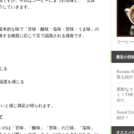
知ですか。今日はコーヒーにまつわる味と、「五原
介していきます。
基本的な味で「甘味・酸味・塩味・苦味・うま味」の
食する物質に応じて舌で認識される感覚です。
コーヒー
最近の投
じる
Kuras
覧も紹介
や温度を感じる
新鮮なス
く！THE
みた
しいと感じ満足が得られます。
Good 
て
紹介！
いのは「甘味」「酸味」「苦味」の三味。「塩味」
オススメ