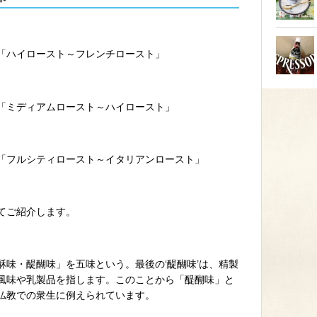
「ハイロースト～フレンチロースト」
「ミディアムロースト～ハイロースト」
「フルシティロースト～イタリアンロースト」
てご紹介します。
味・醍醐味」を五味という。最後の‘醍醐味’は、精製
風味や乳製品を指します。このことから「醍醐味」と
仏教での衆生に例えられています。