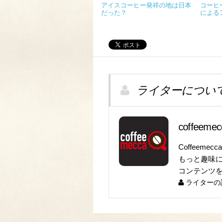
アイスコーヒー発祥の地は日本
コーヒ
だった？
による
ライターについ
coffeem
Coffeeme
もっと趣味
コンテンツ
ライターの