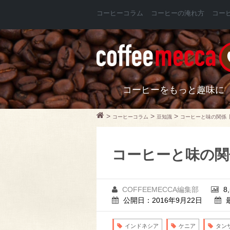
コーヒーコラム
コーヒーの淹れ方
コー
コーヒーをもっと趣味に
>
>
>
コーヒーコラム
豆知識
コーヒーと味の関係
コーヒーと味の関
COFFEEMECCA編集部
8
公開日：2016年9月22日
インドネシア
ケニア
タン