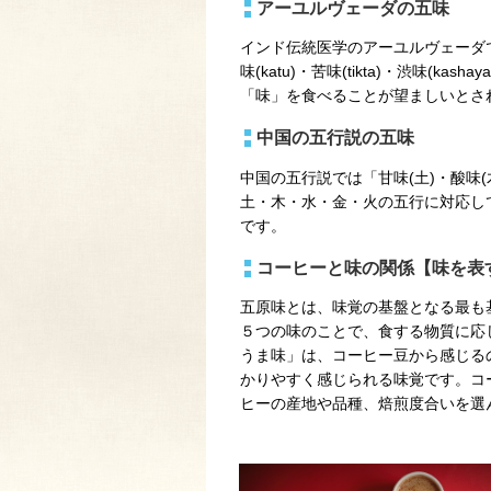
アーユルヴェーダの五味
インド伝統医学のアーユルヴェーダでは、「
味(katu)・苦味(tikta)・渋味(
「味」を食べることが望ましいとさ
中国の五行説の五味
中国の五行説では「甘味(土)・酸味(木
土・木・水・金・火の五行に対応し
です。
コーヒーと味の関係【味を表
五原味とは、味覚の基盤となる最も
５つの味のことで、食する物質に応
うま味」は、コーヒー豆から感じる
かりやすく感じられる味覚です。コ
ヒーの産地や品種、焙煎度合いを選