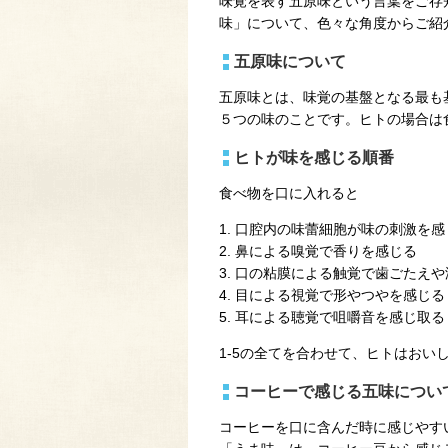
味覚を表す五原味という言葉をご存
味」について、色々な角度からご紹
五原味について
五原味とは、味覚の基盤となる最も
５つの味のことです。ヒトの場合は
ヒトが味を感じる順番
食べ物を口に入れると
1. 口腔内の味蕾細胞が味の刺激を感
2. 鼻による嗅覚で香りを感じる
3. 口の粘膜による触覚で歯ごたえ
4. 目による視覚で形やつやを感じる
5. 耳による聴覚で咀嚼音を感じ取る
1-5の全てを合わせて、ヒトはおい
コーヒーで感じる五味につい
コーヒーを口に含んだ時に感じやす