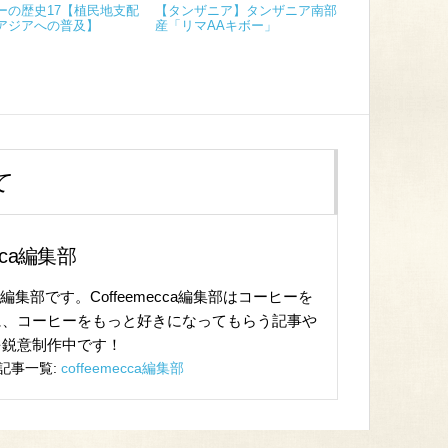
ーの歴史17【植民地支配
【タンザニア】タンザニア南部
アジアへの普及】
産「リマAAキボー」
て
ecca編集部
cca編集部です。Coffeemecca編集部はコーヒーを
に、コーヒーをもっと好きになってもらう記事や
を鋭意制作中です！
記事一覧:
coffeemecca編集部