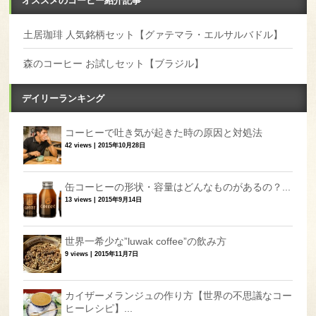
土居珈琲 人気銘柄セット【グァテマラ・エルサルバドル】
森のコーヒー お試しセット【ブラジル】
デイリーランキング
コーヒーで吐き気が起きた時の原因と対処法
42 views
|
2015年10月28日
缶コーヒーの形状・容量はどんなものがあるの？...
13 views
|
2015年9月14日
世界一希少な”luwak coffee”の飲み方
9 views
|
2015年11月7日
カイザーメランジュの作り方【世界の不思議なコー
ヒーレシピ】...