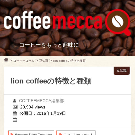
コーヒーをもっと趣味に
>
>
>
コーヒーコラム
豆知識
lion coffeeの特徴と種類
豆知識
lion coffeeの特徴と種類
COFFEEMECCA編集部
20,994 views
公開日：2016年1月19日
Woolson Spice Company
ファンシーロースト