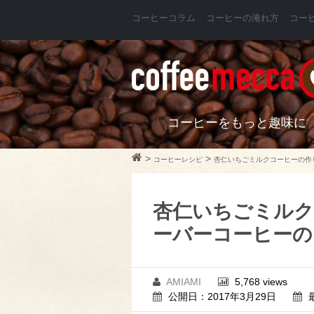
コーヒーコラム
コーヒーの淹れ方
コー
コーヒーをもっと趣味に
>
>
コーヒーレシピ
杏仁いちごミルクコーヒーの作
杏仁いちごミルク
ーバーコーヒーの
AMIAMI
5,768 views
公開日：2017年3月29日