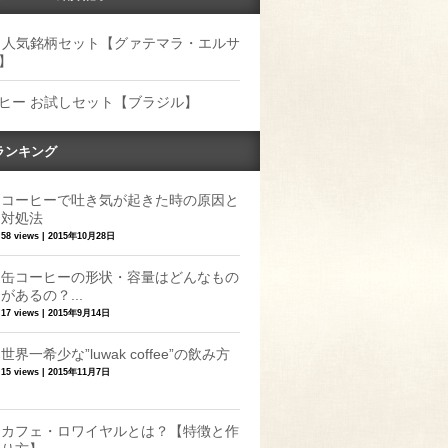
 人気銘柄セット【グァテマラ・エルサ
】
ヒー お試しセット【ブラジル】
ランキング
コーヒーで吐き気が起きた時の原因と
対処法
58 views
|
2015年10月28日
缶コーヒーの形状・容量はどんなもの
があるの？...
17 views
|
2015年9月14日
世界一希少な”luwak coffee”の飲み方
15 views
|
2015年11月7日
カフェ・ロワイヤルとは？【特徴と作