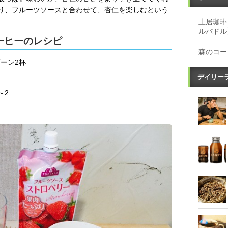
り、フルーツソースと合わせて、杏仁を楽しむという
土居珈琲
ルバドル
ーヒーのレシピ
森のコー
ーン2杯
デイリー
～2