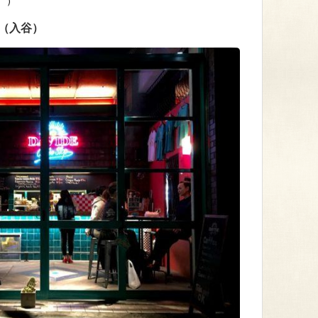
。）
op（入谷）