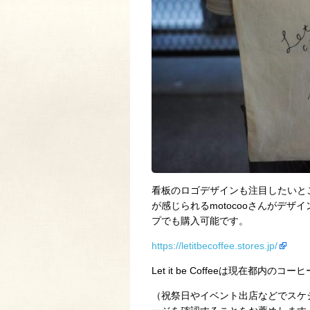
看板のロゴデザインも注目したいところ
が感じられるmotocooさんがデ
プでも購入可能です。
https://letitbecoffee.stores.jp/
Let it be Coffeeは現在都
（祝祭日やイベント出店などでスケジ