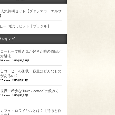
 人気銘柄セット【グァテマラ・エルサ
】
ヒー お試しセット【ブラジル】
ランキング
コーヒーで吐き気が起きた時の原因と
対処法
56 views
|
2015年10月28日
缶コーヒーの形状・容量はどんなもの
があるの？...
17 views
|
2015年9月14日
世界一希少な”luwak coffee”の飲み方
12 views
|
2015年11月7日
カフェ・ロワイヤルとは？【特徴と作