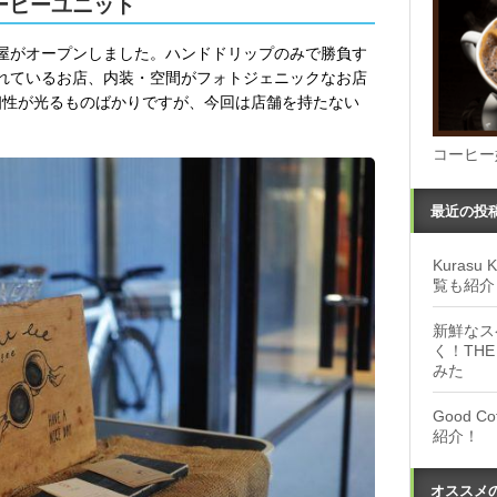
ーヒーユニット
屋がオープンしました。ハンドドリップのみで勝負す
れているお店、内装・空間がフォトジェニックなお店
個性が光るものばかりですが、今回は店舗を持たない
コーヒー
最近の投
Kuras
覧も紹介
新鮮なス
く！THE
みた
Good 
紹介！
オススメ