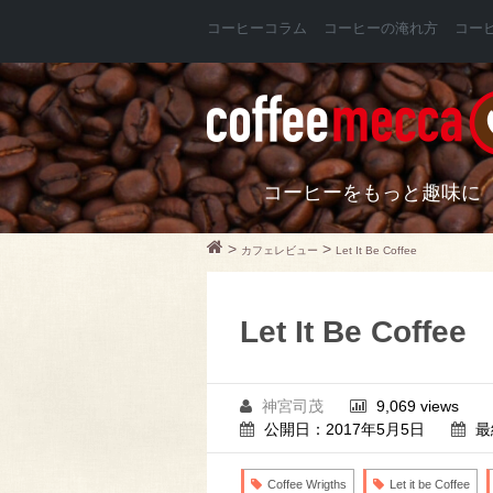
コーヒーコラム
コーヒーの淹れ方
コー
コーヒーをもっと趣味に
>
>
カフェレビュー
Let It Be Coffee
Let It Be Coffee
神宮司茂
9,069 views
公開日：2017年5月5日
最
Coffee Wrigths
Let it be Coffee