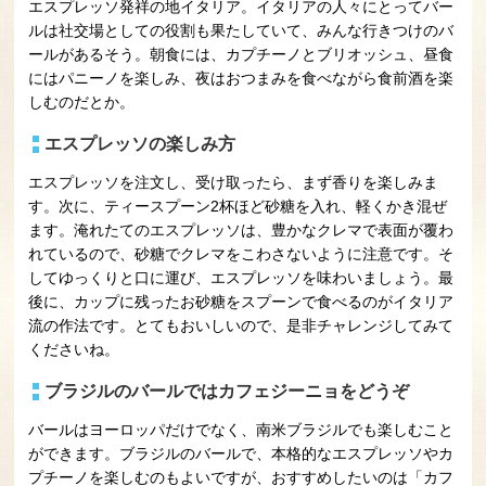
エスプレッソ発祥の地イタリア。イタリアの人々にとってバー
ルは社交場としての役割も果たしていて、みんな行きつけのバ
ールがあるそう。朝食には、カプチーノとブリオッシュ、昼食
にはパニーノを楽しみ、夜はおつまみを食べながら食前酒を楽
しむのだとか。
エスプレッソの楽しみ方
エスプレッソを注文し、受け取ったら、まず香りを楽しみま
す。次に、ティースプーン2杯ほど砂糖を入れ、軽くかき混ぜ
ます。淹れたてのエスプレッソは、豊かなクレマで表面が覆わ
れているので、砂糖でクレマをこわさないように注意です。そ
してゆっくりと口に運び、エスプレッソを味わいましょう。最
後に、カップに残ったお砂糖をスプーンで食べるのがイタリア
流の作法です。とてもおいしいので、是非チャレンジしてみて
くださいね。
ブラジルのバールではカフェジーニョをどうぞ
バールはヨーロッパだけでなく、南米ブラジルでも楽しむこと
ができます。ブラジルのバールで、本格的なエスプレッソやカ
プチーノを楽しむのもよいですが、おすすめしたいのは「カフ