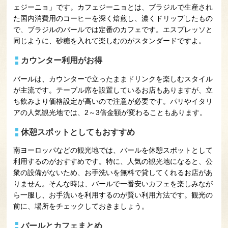
ェジーニョ」です。カフェジーニョとは、ブラジルで生産され
た国内消費用のコーヒーを深く焙煎し、濃くドリップしたもの
で、ブラジルのバールでは定番のカフェです。エスプレッソと
同じように、砂糖を入れて楽しむのがスタンダードですよ。
カウンター利用がお得
バールは、カウンターで立ったままドリンクを楽しむスタイル
が主流です。テーブル席を設置しているお店もありますが、立
ち飲みより価格設定が高いので注意が必要です。パリやイタリ
アの人気観光地では、2～3倍金額が変わることもあります。
休憩スポットとしてもおすすめ
南ヨーロッパなどの観光地では、バールを休憩スポットとして
利用するのがおすすめです。特に、人気の観光地になると、公
衆の設備がないため、お手洗いを無料で貸してくれるお店があ
りません。そんな時は、バールで一番安いカフェを楽しみなが
ら一服し、お手洗いを利用するのが賢い利用方法です。観光の
前に、場所をチェックしておきましょう。
バールとカフェまとめ