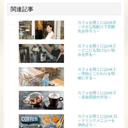
関連記事
カフェを開くにはvol.8
～小さな気配りで雰囲
気を作ろう～
カフェを開くにはvol.2
～どこにも負けない強
みを作る～
カフェを開くにはvol.1
～理由とこだわりを明
確にする～
カフェを開くにはvol.3
～資金調達の方法～
カフェを開くにはvol.11
～ドリンクメニューを
決めよう～