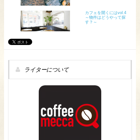
カフェを開くにはvol.4
～物件はどうやって探
す？～
ライターについて