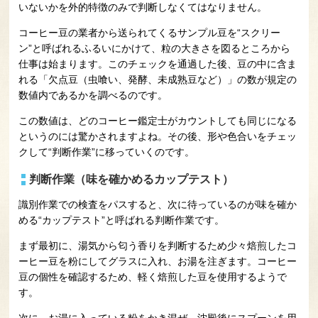
いないかを外的特徴のみで判断しなくてはなりません。
コーヒー豆の業者から送られてくるサンプル豆を“スクリー
ン”と呼ばれるふるいにかけて、粒の大きさを図るところから
仕事は始まります。このチェックを通過した後、豆の中に含ま
れる「欠点豆（虫喰い、発酵、未成熟豆など）」の数が規定の
数値内であるかを調べるのです。
この数値は、どのコーヒー鑑定士がカウントしても同じになる
というのには驚かされますよね。その後、形や色合いをチェッ
クして“判断作業”に移っていくのです。
判断作業（味を確かめるカップテスト）
識別作業での検査をパスすると、次に待っているのが味を確か
める“カップテスト”と呼ばれる判断作業です。
まず最初に、湯気から匂う香りを判断するため少々焙煎したコ
ーヒー豆を粉にしてグラスに入れ、お湯を注ぎます。コーヒー
豆の個性を確認するため、軽く焙煎した豆を使用するようで
す。