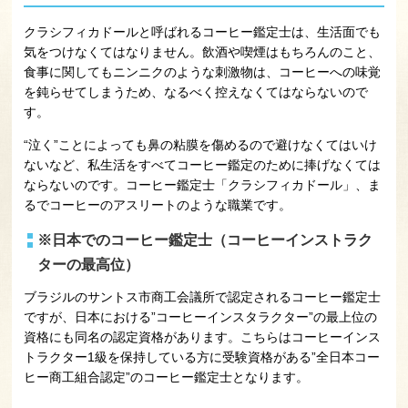
クラシフィカドールと呼ばれるコーヒー鑑定士は、生活面でも
気をつけなくてはなりません。飲酒や喫煙はもちろんのこと、
食事に関してもニンニクのような刺激物は、コーヒーへの味覚
を鈍らせてしまうため、なるべく控えなくてはならないので
す。
“泣く”ことによっても鼻の粘膜を傷めるので避けなくてはいけ
ないなど、私生活をすべてコーヒー鑑定のために捧げなくては
ならないのです。コーヒー鑑定士「クラシフィカドール」、ま
るでコーヒーのアスリートのような職業です。
※日本でのコーヒー鑑定士（コーヒーインストラク
ターの最高位）
ブラジルのサントス市商工会議所で認定されるコーヒー鑑定士
ですが、日本における”コーヒーインスタラクター”の最上位の
資格にも同名の認定資格があります。こちらはコーヒーインス
トラクター1級を保持している方に受験資格がある”全日本コー
ヒー商工組合認定”のコーヒー鑑定士となります。