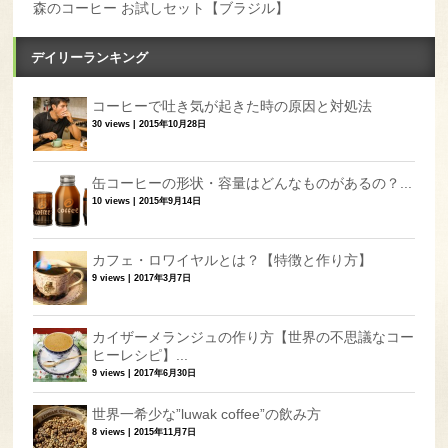
森のコーヒー お試しセット【ブラジル】
デイリーランキング
コーヒーで吐き気が起きた時の原因と対処法
30 views
|
2015年10月28日
缶コーヒーの形状・容量はどんなものがあるの？...
10 views
|
2015年9月14日
カフェ・ロワイヤルとは？【特徴と作り方】
9 views
|
2017年3月7日
カイザーメランジュの作り方【世界の不思議なコー
ヒーレシピ】...
9 views
|
2017年6月30日
世界一希少な”luwak coffee”の飲み方
8 views
|
2015年11月7日