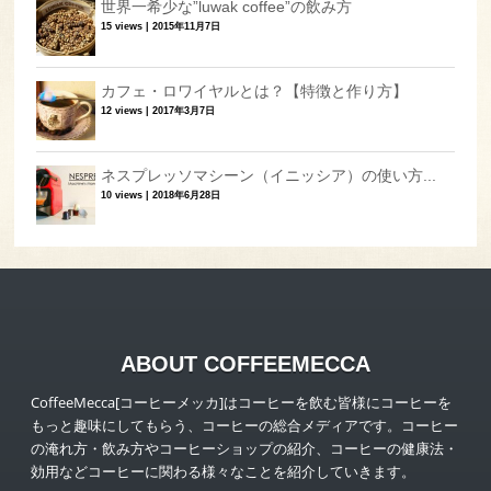
世界一希少な”luwak coffee”の飲み方
15 views
|
2015年11月7日
カフェ・ロワイヤルとは？【特徴と作り方】
12 views
|
2017年3月7日
ネスプレッソマシーン（イニッシア）の使い方...
10 views
|
2018年6月28日
ABOUT COFFEEMECCA
CoffeeMecca[コーヒーメッカ]はコーヒーを飲む皆様にコーヒーを
もっと趣味にしてもらう、コーヒーの総合メディアです。コーヒー
の淹れ方・飲み方やコーヒーショップの紹介、コーヒーの健康法・
効用などコーヒーに関わる様々なことを紹介していきます。