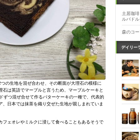
土居珈琲
ルバドル
森のコー
デイリー
2つの生地を混ぜ合わせ、その断面が大理石の模様に
理石は英語でマーブルと言うため、マーブルケーキと
ンドずつ混ぜ合せて作るバターケーキの一種で、代表的
ア、日本では抹茶を織り交ぜた生地が親しまれていま
カフェオレやミルクに浸して食べることもあるそうで