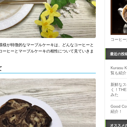
コーヒー
模様が特徴的なマーブルケーキは、どんなコーヒーと
コーヒーとマーブルケーキの相性について見ていきま
最近の投
て
Kuras
覧も紹介
新鮮なス
く！THE
みた
Good 
紹介！
オススメ