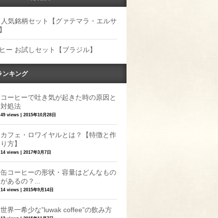
 人気銘柄セット【グァテマラ・エルサ
】
ヒー お試しセット【ブラジル】
ランキング
コーヒーで吐き気が起きた時の原因と
対処法
49 views
|
2015年10月28日
カフェ・ロワイヤルとは？【特徴と作
り方】
14 views
|
2017年3月7日
缶コーヒーの形状・容量はどんなもの
があるの？...
14 views
|
2015年9月14日
世界一希少な”luwak coffee”の飲み方