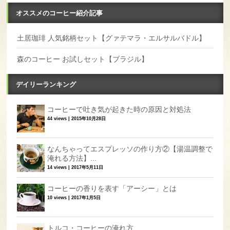
オススメのコーヒー紹介記事
土居珈琲 人気銘柄セット【グァテマラ・エルサルバドル】
森のコーヒー お試しセット【ブラジル】
デイリーランキング
コーヒーで吐き気が起きた時の原因と対処法
44 views
|
2015年10月28日
なんちゃってエスプレッソの作り方②【湯温調整で
淹れる方法】...
14 views
|
2017年5月11日
コーヒーの香りを表す「アーシー」とは
10 views
|
2017年1月5日
トルコ・コーヒーの淹れ方