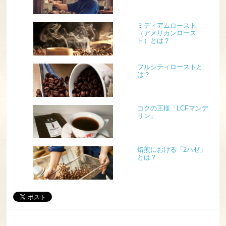
ミディアムロースト
（アメリカンロース
ト）とは？
フルシティローストと
は？
コクの王様「LCFマンデ
リン」
焙煎における「2ハゼ」
とは？