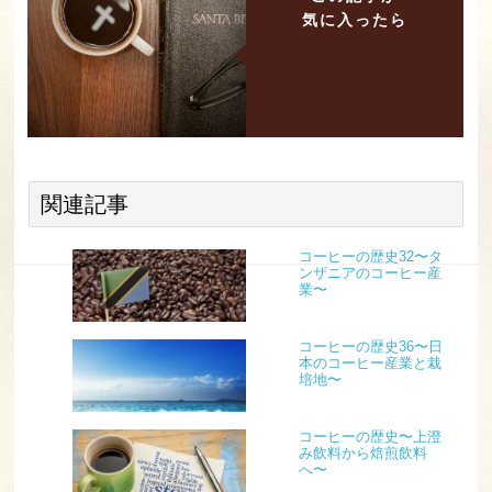
気に入ったら
関連記事
コーヒーの歴史32〜タ
ンザニアのコーヒー産
業〜
コーヒーの歴史36〜日
本のコーヒー産業と栽
培地〜
コーヒーの歴史〜上澄
み飲料から焙煎飲料
へ〜