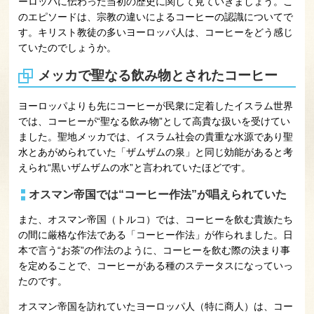
ーロッパに伝わった当初の歴史に関して見ていきましょう。こ
のエピソードは、宗教の違いによるコーヒーの認識についてで
す。キリスト教徒の多いヨーロッパ人は、コーヒーをどう感じ
ていたのでしょうか。
メッカで聖なる飲み物とされたコーヒー
ヨーロッパよりも先にコーヒーが民衆に定着したイスラム世界
では、コーヒーが“聖なる飲み物”として高貴な扱いを受けてい
ました。聖地メッカでは、イスラム社会の貴重な水源であり聖
水とあがめられていた「ザムザムの泉」と同じ効能があると考
えられ“黒いザムザムの水”と言われていたほどです。
オスマン帝国では“コーヒー作法”が唱えられていた
また、オスマン帝国（トルコ）では、コーヒーを飲む貴族たち
の間に厳格な作法である「コーヒー作法」が作られました。日
本で言う“お茶”の作法のように、コーヒーを飲む際の決まり事
を定めることで、コーヒーがある種のステータスになっていっ
たのです。
オスマン帝国を訪れていたヨーロッパ人（特に商人）は、コー