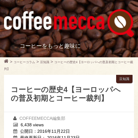
コーヒーをもっと趣味に
>
>
>
コーヒーコラム
豆知識
コーヒーの歴史4【ヨーロッパへの普及初期とコーヒー裁
判】
豆知識
コーヒーの歴史4【ヨーロッパへ
の普及初期とコーヒー裁判】
COFFEEMECCA編集部
6,438 views
公開日：2016年11月22日
最終更新日： 2016年11月23日