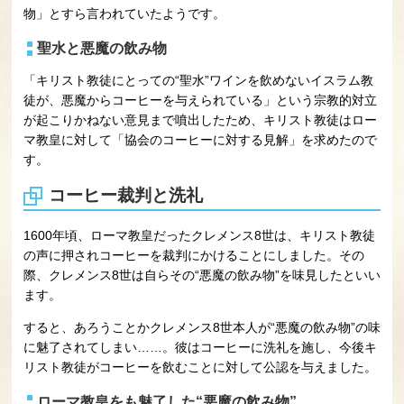
物」とすら言われていたようです。
聖水と悪魔の飲み物
「キリスト教徒にとっての“聖水”ワインを飲めないイスラム教
徒が、悪魔からコーヒーを与えられている」という宗教的対立
が起こりかねない意見まで噴出したため、キリスト教徒はロー
マ教皇に対して「協会のコーヒーに対する見解」を求めたので
す。
コーヒー裁判と洗礼
1600年頃、ローマ教皇だったクレメンス8世は、キリスト教徒
の声に押されコーヒーを裁判にかけることにしました。その
際、クレメンス8世は自らその“悪魔の飲み物”を味見したといい
ます。
すると、あろうことかクレメンス8世本人が“悪魔の飲み物”の味
に魅了されてしまい……。彼はコーヒーに洗礼を施し、今後キ
リスト教徒がコーヒーを飲むことに対して公認を与えました。
ローマ教皇をも魅了した“悪魔の飲み物”