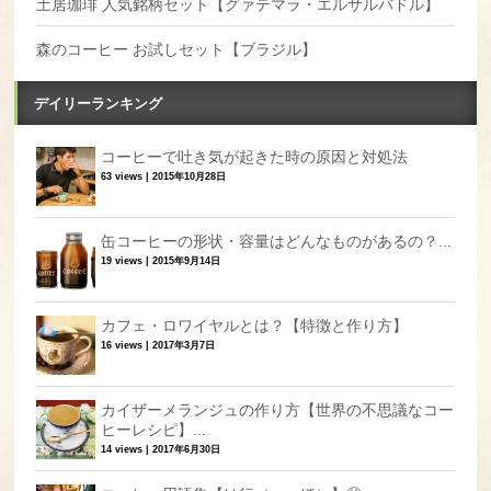
土居珈琲 人気銘柄セット【グァテマラ・エルサルバドル】
森のコーヒー お試しセット【ブラジル】
デイリーランキング
コーヒーで吐き気が起きた時の原因と対処法
63 views
|
2015年10月28日
缶コーヒーの形状・容量はどんなものがあるの？...
19 views
|
2015年9月14日
カフェ・ロワイヤルとは？【特徴と作り方】
16 views
|
2017年3月7日
カイザーメランジュの作り方【世界の不思議なコー
ヒーレシピ】...
14 views
|
2017年6月30日