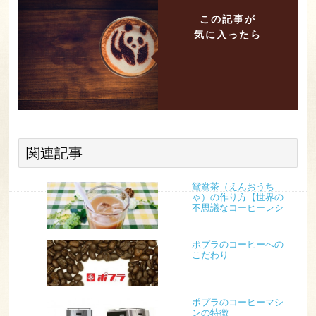
この記事が
気に入ったら
関連記事
鴛鴦茶（えんおうち
ゃ）の作り方【世界の
不思議なコーヒーレシ
ピ】
ポプラのコーヒーへの
こだわり
ポプラのコーヒーマシ
ンの特徴