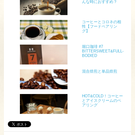
んな時におすすめ？
コーヒーとコロネの相
性【フードペアリン
グ】
堀口珈琲 #7
BITTERSWEET&FULL-
BODIED
混合焙煎と単品焙煎
HOT&COLD！コーヒー
とアイスクリームのペ
アリング