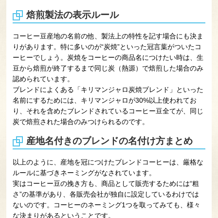
焙煎製法の表示ルール
コーヒー豆産地の名前の他、製法上の特性を記す場合にも決ま
りがあります。特に多いのが“炭焼”といった冠言葉がついたコ
ーヒーでしょう。炭焼をコーヒーの商品名につけたい時は、生
豆から焙煎が終了するまで同じ炭（熱源）で焙煎した場合のみ
認められています。
ブレンドによくある「キリマンジャロ炭焼ブレンド」といった
名前にするためには、キリマンジャロが30%以上使われてお
り、それを含めたブレンドされているコーヒー豆全てが、同じ
炭で焙煎された場合のみつけられるのです。
産地名付きのブレンドの名付け方まとめ
以上のように、産地を冠につけたブレンドコーヒーは、厳格な
ルールに基づきネーミングがなされています。
実はコーヒー豆の挽き方も、商品として販売するためには“粗
さ”の基準があり、各販売会社が独自に設定しているわけでは
ないのです。コーヒーのネーミング1つを取ってみても、様々
な決まりがあるということです。