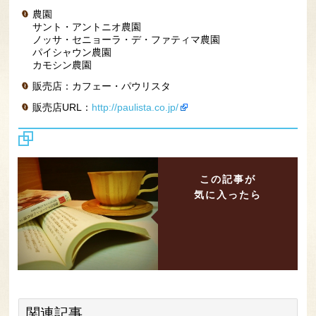
農園
サント・アントニオ農園
ノッサ・セニョーラ・デ・ファティマ農園
パイシャウン農園
カモシン農園
販売店：カフェー・パウリスタ
販売店URL：
http://paulista.co.jp/
この記事が
気に入ったら
関連記事