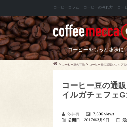
コーヒーコラム
コーヒーの淹れ方
コー
コーヒーをもっと趣味に
>
>
コーヒー豆の特徴
コーヒー豆の通販ショップ ゆ
コーヒー豆の通販
イルガチェフェG
汐井有
7,506 views
公開日：2017年3月9日
最