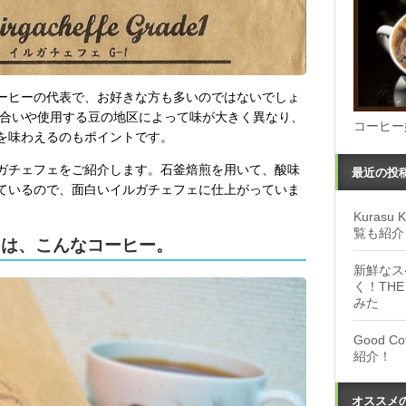
ーヒーの代表で、お好きな方も多いのではないでしょ
度合いや使用する豆の地区によって味が大きく異なり、
コーヒー
を味わえるのもポイントです。
ガチェフェをご紹介します。石釜焙煎を用いて、酸味
最近の投
ているので、面白いイルガチェフェに仕上がっていま
Kuras
覧も紹介
1は、こんなコーヒー。
新鮮なス
く！THE
みた
Good 
紹介！
オススメ