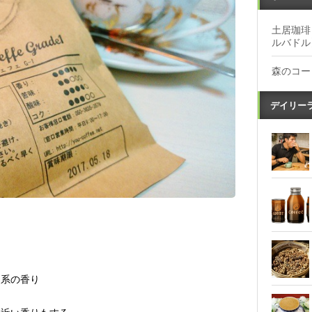
土居珈琲
ルバドル
森のコー
デイリー
ト系の香り