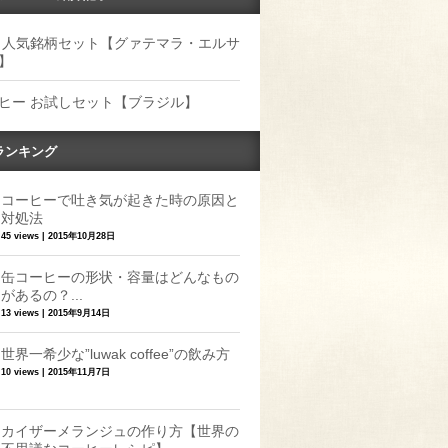
 人気銘柄セット【グァテマラ・エルサ
】
ヒー お試しセット【ブラジル】
ランキング
コーヒーで吐き気が起きた時の原因と
対処法
45 views
|
2015年10月28日
缶コーヒーの形状・容量はどんなもの
があるの？...
13 views
|
2015年9月14日
世界一希少な”luwak coffee”の飲み方
10 views
|
2015年11月7日
カイザーメランジュの作り方【世界の