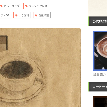
ネルドリップ
フレンチプレス
フェG1
ゆう珈琲
石釜焙煎
公式FAC
編集部お
コーヒー