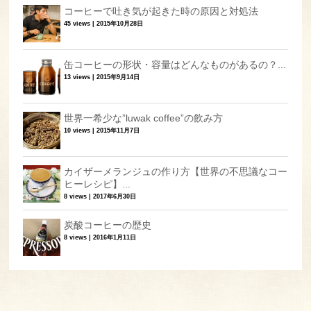
コーヒーで吐き気が起きた時の原因と対処法
45 views
|
2015年10月28日
缶コーヒーの形状・容量はどんなものがあるの？...
13 views
|
2015年9月14日
世界一希少な”luwak coffee”の飲み方
10 views
|
2015年11月7日
カイザーメランジュの作り方【世界の不思議なコー
ヒーレシピ】...
8 views
|
2017年6月30日
炭酸コーヒーの歴史
8 views
|
2016年1月11日