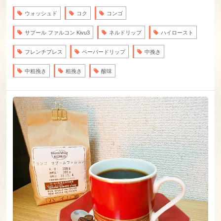
ウォッシュド
コク
コンゴ
サプール ファルコン Kivu3
ネルドリップ
ハイロースト
フレンチプレス
ペーパードリップ
中挽き
中粗挽き
粗挽き
酸味