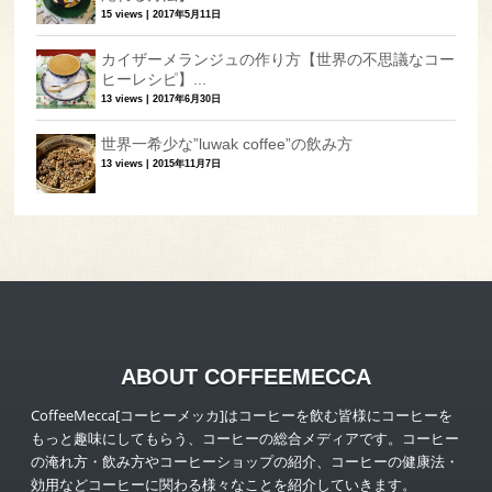
15 views
|
2017年5月11日
カイザーメランジュの作り方【世界の不思議なコー
ヒーレシピ】...
13 views
|
2017年6月30日
世界一希少な”luwak coffee”の飲み方
13 views
|
2015年11月7日
ABOUT COFFEEMECCA
CoffeeMecca[コーヒーメッカ]はコーヒーを飲む皆様にコーヒーを
もっと趣味にしてもらう、コーヒーの総合メディアです。コーヒー
の淹れ方・飲み方やコーヒーショップの紹介、コーヒーの健康法・
効用などコーヒーに関わる様々なことを紹介していきます。