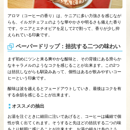
アロマ（コーヒーの香り）は、ケニアに多い力強さを感じなが
らも、イルガチェフェのような華やかさや明るさも備えた香り
です。ケニアとエチオピアを足して2で割って、香りが少し抑
えられている印象です。
ペーパードリップ：拮抗する二つの味わい
まず初めにツンと来る爽やかな酸味と、その背後にある滑らか
なキャラメルのようなコクを感じることが出来ます。この2つ
は拮抗しながらも馴染みあって、個性はあるが飲みやすいコー
ヒーという印象です。
酸味は波を越えるとフェードアウトしていき、最後はコクを有
する余韻を感じることが出来ます。
オススメの抽出
お湯を注ぐときに細目に注いであげると、コーヒーは繊細で個
性が良く出てくれます。そうすると先ほどの拮抗する二つの味
をより鮮明に感じることが出来ます。お湯の細さは糸のよう