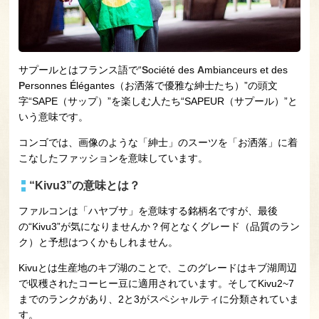
サプールとはフランス語で“
S
ociété des
A
mbianceurs et des
P
ersonnes
É
légantes（お洒落で優雅な紳士たち）”の頭文
字“SAPE（サップ）”を楽しむ人たち“SAPEUR（サプール）”と
いう意味です。
コンゴでは、画像のような「紳士」のスーツを「お洒落」に着
こなしたファッションを意味しています。
“Kivu3”の意味とは？
ファルコンは「ハヤブサ」を意味する銘柄名ですが、最後
の“Kivu3”が気になりませんか？何となくグレード（品質のラン
ク）と予想はつくかもしれません。
Kivuとは生産地のキブ湖のことで、このグレードはキブ湖周辺
で収穫されたコーヒー豆に適用されています。そしてKivu2~7
までのランクがあり、2と3がスペシャルティに分類されていま
す。