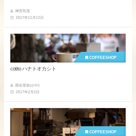
神宮司茂
2017年11月12日
COFFEESHOP
cotito ハナトオカシト
雨谷里奈(がや)
2017年2月2日
COFFEESHOP