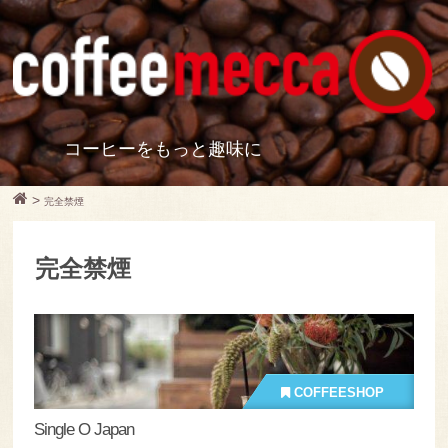
コーヒーをもっと趣味に
>
完全禁煙
完全禁煙
COFFEESHOP
Single O Japan