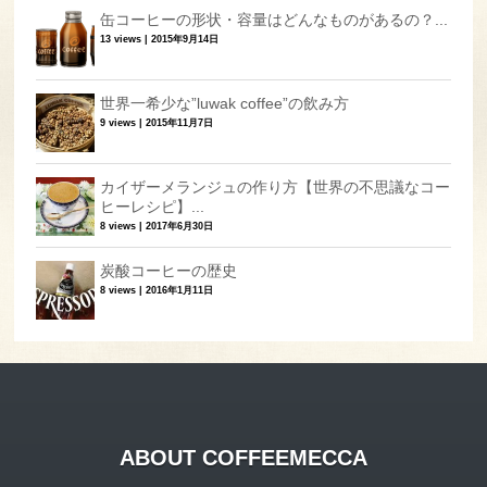
缶コーヒーの形状・容量はどんなものがあるの？...
13 views
|
2015年9月14日
世界一希少な”luwak coffee”の飲み方
9 views
|
2015年11月7日
カイザーメランジュの作り方【世界の不思議なコー
ヒーレシピ】...
8 views
|
2017年6月30日
炭酸コーヒーの歴史
8 views
|
2016年1月11日
ABOUT COFFEEMECCA