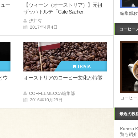
ニュー
【ウィーン（オーストリア）】元祖
ザッハトルテ「Cafe Sacher」
編集部お
汐井有
2017年4月4日
コーヒー
TRIVIA
とウ
オーストリアのコーヒー文化と特徴
COFFEEMECCA編集部
コーヒー
2016年10月29日
最近の投
Kuras
覧も紹介