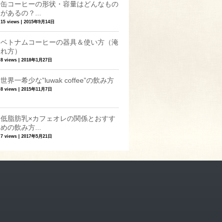
缶コーヒーの形状・容量はどんなもの
があるの？...
15 views
|
2015年9月14日
ベトナムコーヒーの器具＆使い方（淹
れ方）
8 views
|
2018年1月27日
世界一希少な”luwak coffee”の飲み方
8 views
|
2015年11月7日
低脂肪乳×カフェオレの関係とおすす
めの飲み方...
7 views
|
2017年5月21日