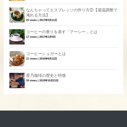
なんちゃってエスプレッソの作り方②【湯温調整で
淹れる方法】...
23 views
|
2017年5月11日
コーヒーの香りを表す「アーシー」とは
17 views
|
2017年1月5日
コーヒーシュガーとは
11 views
|
2016年8月12日
星乃珈琲の歴史と特徴
10 views
|
2019年10月21日