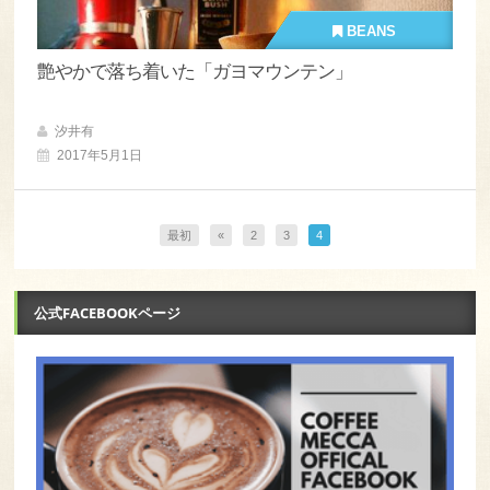
BEANS
艶やかで落ち着いた「ガヨマウンテン」
汐井有
2017年5月1日
最初
«
2
3
4
公式FACEBOOKページ