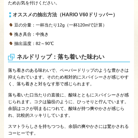
ためお気を付けください。
オススメの抽出方法（HARIO V60ドリッパー）
豆の分量：一杯当たり12g（一杯120mlで計算）
挽き具合：中挽き
抽出温度：82～90℃
ネルドリップ：落ち着いた味わい
落ち着きのある味わいで、ペーパードリップのような豊かさは
抑えられています。そのため相対的にスパイシーさが感じやす
く、落ち着きと対をなす形で感じられます。
落ち着いた口当たりの直後に、酸味とともにスパイシーさが感
じられます。コクは脇役のように、ひっそりと佇んでいます。
余韻はコクが弱まるにつれて、酸味が持つ爽やかさが感じら
れ、比較的スッキリしています。
スマトラらしさを持ちつつも、余韻の爽やかさには驚かされる
コーヒーです。