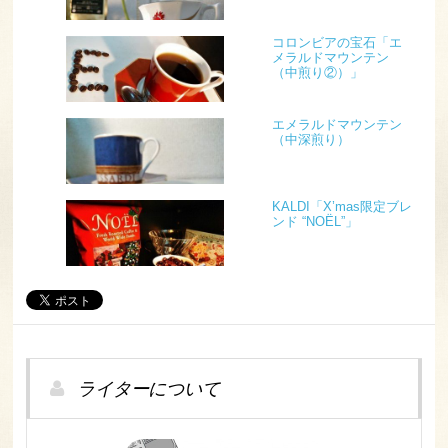
コロンビアの宝石「エ
メラルドマウンテン
（中煎り②）」
エメラルドマウンテン
（中深煎り）
KALDI「X’mas限定ブレ
ンド “NOËL”」
ライターについて