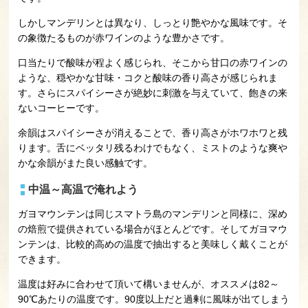
しかしマンデリンとは異なり、しっとり艶やかな風味です。そ
の象徴たるものが赤ワインのような豊かさです。
口当たりで酸味が程よく感じられ、そこから甘口の赤ワインの
ような、穏やかな甘味・コクと酸味の香り高さが感じられま
す。さらにスパイシーさが絶妙に刺激を与えていて、飽きの来
ないコーヒーです。
余韻はスパイシーさが消えることで、香り高さがホワホワと残
ります。舌にベッタリ残るわけでもなく、ミストのような爽や
かな余韻がまた良い感触です。
中温～高温で淹れよう
ガヨマウンテンは同じスマトラ島のマンデリンと同様に、深め
の焙煎で提供されている場合がほとんどです。そしてガヨマウ
ンテンは、比較的高めの温度で抽出すると美味しく戴くことが
できます。
温度は好みに合わせて頂いて構いませんが、オススメは82～
90℃あたりの温度です。90度以上だと過剰に風味が出てしまう