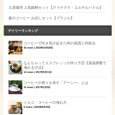
土居珈琲 人気銘柄セット【グァテマラ・エルサルバドル】
森のコーヒー お試しセット【ブラジル】
デイリーランキング
コーヒーで吐き気が起きた時の原因と対処法
44 views
|
2015年10月28日
なんちゃってエスプレッソの作り方②【湯温調整で
淹れる方法】...
14 views
|
2017年5月11日
コーヒーの香りを表す「アーシー」とは
10 views
|
2017年1月5日
トルコ・コーヒーの淹れ方
9 views
|
2016年8月19日