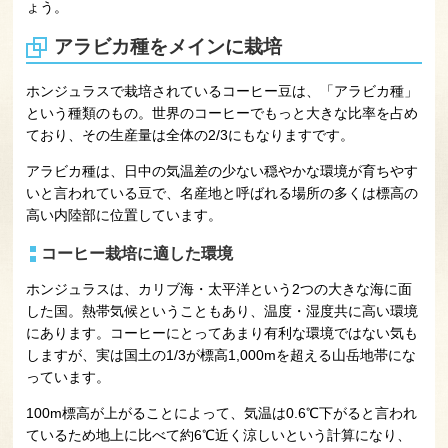
ょう。
アラビカ種をメインに栽培
ホンジュラスで栽培されているコーヒー豆は、「アラビカ種」
という種類のもの。世界のコーヒーでもっと大きな比率を占め
ており、その生産量は全体の2/3にもなりますです。
アラビカ種は、日中の気温差の少ない穏やかな環境が育ちやす
いと言われている豆で、名産地と呼ばれる場所の多くは標高の
高い内陸部に位置しています。
コーヒー栽培に適した環境
ホンジュラスは、カリブ海・太平洋という2つの大きな海に面
した国。熱帯気候ということもあり、温度・湿度共に高い環境
にあります。コーヒーにとってあまり有利な環境ではない気も
しますが、実は国土の1/3が標高1,000mを超える山岳地帯にな
っています。
100m標高が上がることによって、気温は0.6℃下がると言われ
ているため地上に比べて約6℃近く涼しいという計算になり、