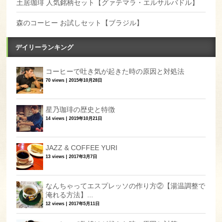
土居珈琲 人気銘柄セット【グァテマラ・エルサルバドル】
森のコーヒー お試しセット【ブラジル】
デイリーランキング
コーヒーで吐き気が起きた時の原因と対処法
70 views
|
2015年10月28日
星乃珈琲の歴史と特徴
14 views
|
2019年10月21日
JAZZ & COFFEE YURI
13 views
|
2017年3月7日
なんちゃってエスプレッソの作り方②【湯温調整で
淹れる方法】...
12 views
|
2017年5月11日