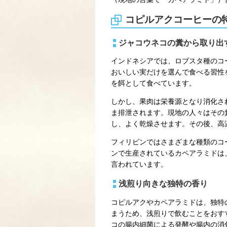
コピルアクコーヒーの
ジャコウネコの糞から取り出
インドネシアでは、ロブスタ種のコ
おいしい実だけを選んで食べる習性
を餌として食べています。
しかし、果肉は栄養源となり消化さ
ま排泄されます。現地の人々はその
し、よく乾燥させます。その後、高
フィリピンではさまざまな種類のコ
ンで生産されているカペアラミドは
言われています。
浅煎り向きな独特の香り
コピルアクやカペアラミドは、独特
まうため、浅煎りで飲むことをおす
コの腸内細菌による発酵や腸内の消