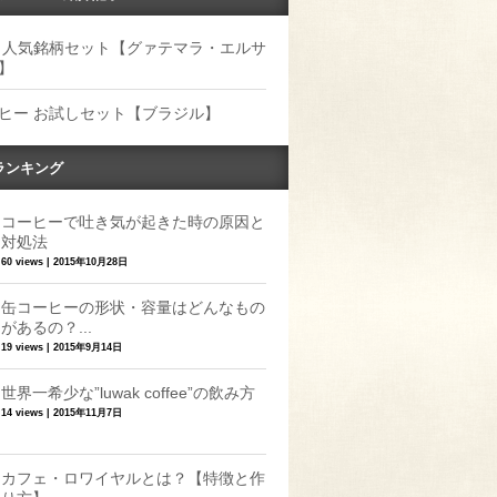
 人気銘柄セット【グァテマラ・エルサ
】
ヒー お試しセット【ブラジル】
ランキング
コーヒーで吐き気が起きた時の原因と
対処法
60 views
|
2015年10月28日
缶コーヒーの形状・容量はどんなもの
があるの？...
19 views
|
2015年9月14日
世界一希少な”luwak coffee”の飲み方
14 views
|
2015年11月7日
カフェ・ロワイヤルとは？【特徴と作