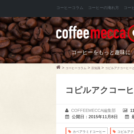
コーヒーコラム
コーヒーの淹れ方
コー
コーヒーをもっと趣味に
>
>
>
コーヒーコラム
豆知識
コピルアクコーヒー
コピルアクコー
COFFEEMECCA編集部
1
公開日：2015年11月8日
カペアラミドコーヒー
コピルアク