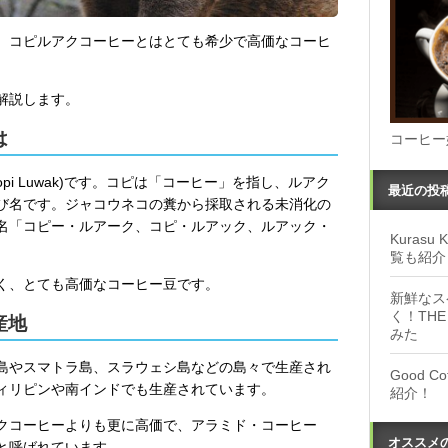
。コピルアクコーヒーとはとても希少で高価なコーヒ
解説します。
は
コーヒー
pi Luwak)です。コピは「コーヒー」を指し、ルアク
最近の投
び名です。ジャコウネコの糞から採取される未消化の
名「コピー・ルアーク、コピ・ルアック、ルアック・
Kuras
覧も紹介
く、とても高価なコーヒー豆です。
新鮮なス
く！THE
産地
みた
島やスマトラ島、スラウェシ島などの島々で生産され
Good 
ィリピンや南インドでも生産されています。
紹介！
クコーヒーよりも更に高価で、アラミド・コーヒー
オススメ
と呼ばれています。