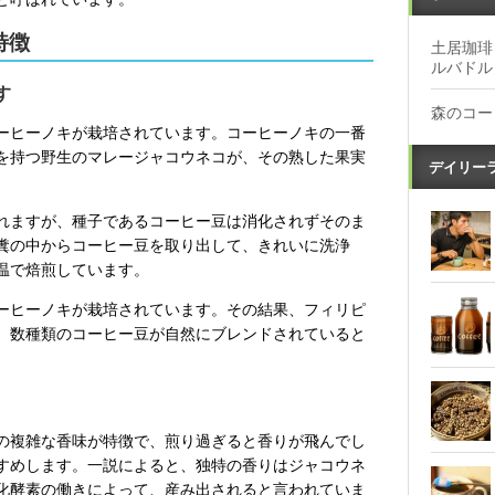
特徴
土居珈琲
ルバドル
す
森のコー
ーヒーノキが栽培されています。コーヒーノキの一番
を持つ野生のマレージャコウネコが、その熟した果実
デイリー
れますが、種子であるコーヒー豆は消化されずそのま
糞の中からコーヒー豆を取り出して、きれいに洗浄
温で焙煎しています。
ーヒーノキが栽培されています。その結果、フィリピ
、数種類のコーヒー豆が自然にブレンドされていると
の複雑な香味が特徴で、煎り過ぎると香りが飛んでし
すめします。一説によると、独特の香りはジャコウネ
化酵素の働きによって、産み出されると言われていま