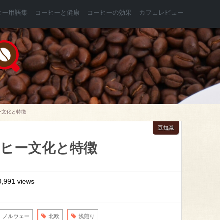
ヒー用語集
コーヒーと健康
コーヒーの効果
カフェレビュー
ー文化と特徴
豆知識
ヒー文化と特徴
0,991 views
ノルウェー
北欧
浅煎り