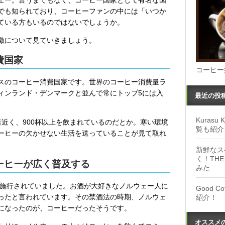
でも知られており、コーヒーファンの中には「いつか
ている方もいるのではないでしょうか。
徴について見ていきましょう。
費国家
コーヒー
スのコーヒー消費国家です。世界のコーヒー消費量ラ
ィンランド・デンマークと並んで常にトップ5には入
最近の投
Kuras
近く、900杯以上を飲まれているのだとか。寒い環境
覧も紹介
ーヒーの欠かせない生活を送っていることが見て取れ
新鮮なス
く！THE
ーヒーが広く普及する
みた
が施行されていました。お酒が大好きなノルウェー人に
Good 
ったと言われています。その禁酒法の時期、ノルウェ
紹介！
になったのが、コーヒーだったそうです。
オススメ