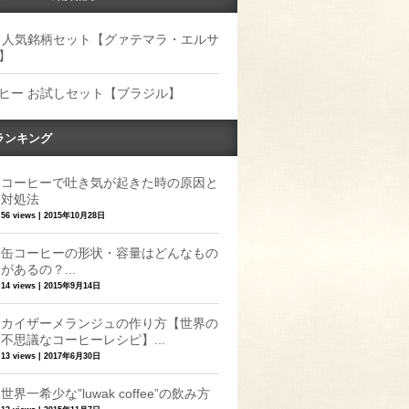
 人気銘柄セット【グァテマラ・エルサ
】
ヒー お試しセット【ブラジル】
ランキング
コーヒーで吐き気が起きた時の原因と
対処法
56 views
|
2015年10月28日
缶コーヒーの形状・容量はどんなもの
があるの？...
14 views
|
2015年9月14日
カイザーメランジュの作り方【世界の
不思議なコーヒーレシピ】...
13 views
|
2017年6月30日
世界一希少な”luwak coffee”の飲み方