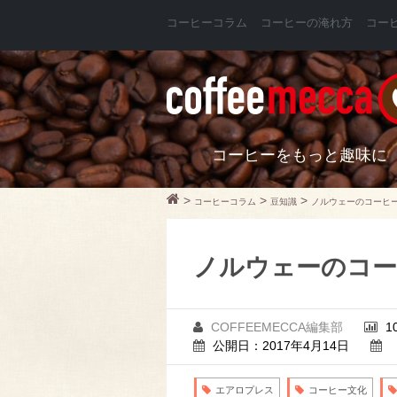
コーヒーコラム
コーヒーの淹れ方
コー
コーヒーをもっと趣味に
>
>
>
コーヒーコラム
豆知識
ノルウェーのコーヒ
ノルウェーのコー
COFFEEMECCA編集部
1
公開日：2017年4月14日
エアロプレス
コーヒー文化