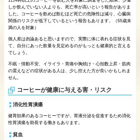
1日4杯以上のコーヒーを飲む人を対象に調査をした結果、少量
しか飲んでいない人よりも、死亡率が高いという報告がありま
した。コーヒーを飲めば飲むほど死亡の危険性は減り、心臓病
関係のリスクが低下しているという報告もあります。（55歳未
満の人を対象）
個人差は勿論あると思いますので、実際に体に表れる症状を見
て、自分にあった飲量を見定めるのがもっとも健康的と言える
でしょう。
不眠・情動不安、イライラ・胃痛や胸焼け・心拍数上昇・筋肉
の震えなどの症状がある人は、少し控えた方が良いかもしれま
せん。
コーヒーが健康に与える害・リスク
消化性胃潰瘍
健胃効果のあるコーヒーですが、胃液分泌を促進するため消化
性胃潰瘍を助長する働きもあります。
貧血