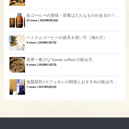
缶コーヒーの形状・容量はどんなものがあるの？...
15 views
|
2015年9月14日
ベトナムコーヒーの器具＆使い方（淹れ方）
8 views
|
2018年1月27日
世界一希少な”luwak coffee”の飲み方
8 views
|
2015年11月7日
低脂肪乳×カフェオレの関係とおすすめの飲み方...
7 views
|
2017年5月21日