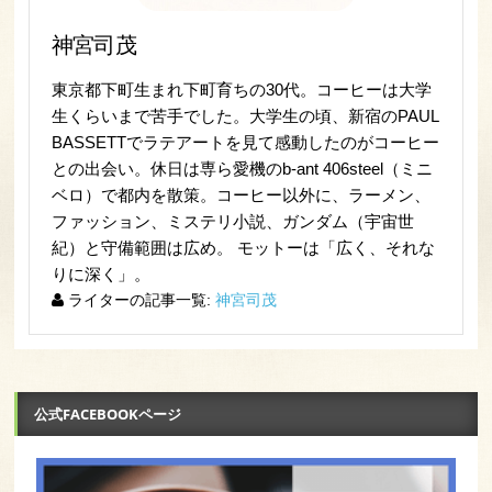
神宮司茂
東京都下町生まれ下町育ちの30代。コーヒーは大学
生くらいまで苦手でした。大学生の頃、新宿のPAUL
BASSETTでラテアートを見て感動したのがコーヒー
との出会い。休日は専ら愛機のb-ant 406steel（ミニ
ベロ）で都内を散策。コーヒー以外に、ラーメン、
ファッション、ミステリ小説、ガンダム（宇宙世
紀）と守備範囲は広め。 モットーは「広く、それな
りに深く」。
ライターの記事一覧:
神宮司茂
公式FACEBOOKページ