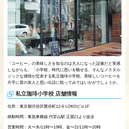
「コーヒー」の美味しさを知るのは大人になった証拠だと実感
しながらも、「小学校」時代に思いを馳せる、そんなノスタル
ジックな感情が交差する私立珈琲小学校。美味しいコーヒーを
片手に昔の友人と思い出話に耽ってみてはいかがでしょうか。
私立珈琲小学校 店舗情報
住所：
東京都渋谷区鶯谷町12-6 LOKOビル1F
移動時間：
東急東横線 代官山駅 正面口より徒歩
営業時間：
火〜木/11時〜19時、金〜日/11時〜20時