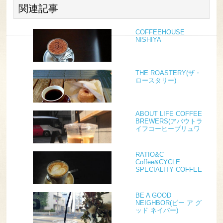
関連記事
COFFEEHOUSE
NISHIYA
THE ROASTERY(ザ・
ロースタリー)
ABOUT LIFE COFFEE
BREWERS(アバウトラ
イフコーヒーブリュワ
ーズ)
RATIO&C
Coffee&CYCLE
SPECIALITY COFFEE
by ONIBUS
BE A GOOD
NEIGHBOR(ビー ア グ
ッド ネイバー)
COFFEE KIOSK 千駄ヶ