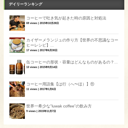
デイリーランキング
コーヒーで吐き気が起きた時の原因と対処法
69 views
|
2015年10月28日
カイザーメランジュの作り方【世界の不思議なコー
ヒーレシピ】...
17 views
|
2017年6月30日
缶コーヒーの形状・容量はどんなものがあるの？...
13 views
|
2015年9月14日
コーヒー用語集【は行（へ〜ほ）】⑪
11 views
|
2017年1月6日
世界一希少な”luwak coffee”の飲み方
9 views
|
2015年11月7日