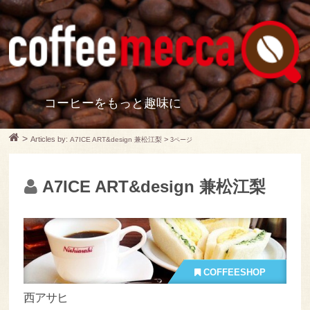
コーヒーをもっと趣味に
>
Articles by:
>
A7ICE ART&design 兼松江梨
3ページ
A7ICE ART&design 兼松江梨
COFFEESHOP
西アサヒ