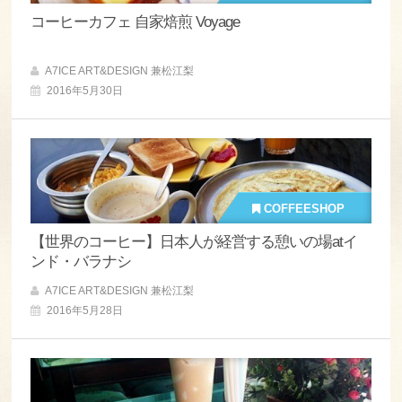
コーヒーカフェ 自家焙煎 Voyage
A7ICE ART&DESIGN 兼松江梨
2016年5月30日
COFFEESHOP
【世界のコーヒー】日本人が経営する憩いの場atイ
ンド・バラナシ
A7ICE ART&DESIGN 兼松江梨
2016年5月28日