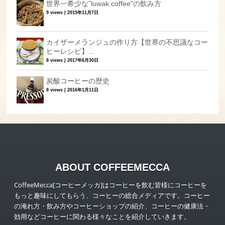
世界一希少な”luwak coffee”の飲み方
9 views
|
2015年11月7日
カイザーメランジュの作り方【世界の不思議なコー
ヒーレシピ】...
8 views
|
2017年6月30日
炭酸コーヒーの歴史
8 views
|
2016年1月11日
ABOUT COFFEEMECCA
CoffeeMecca[コーヒーメッカ]はコーヒーを飲む皆様にコーヒーを
もっと趣味にしてもらう、コーヒーの総合メディアです。コーヒー
の淹れ方・飲み方やコーヒーショップの紹介、コーヒーの健康法・
効用などコーヒーに関わる様々なことを紹介していきます。