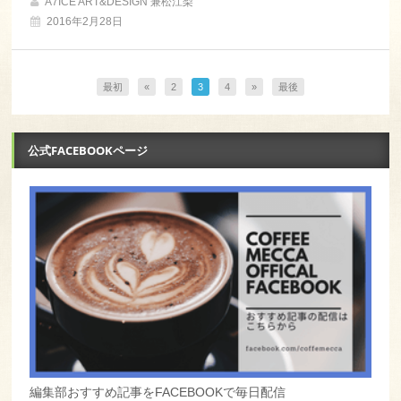
A7ICE ART&DESIGN 兼松江梨
2016年2月28日
最初
«
2
3
4
»
最後
公式FACEBOOKページ
編集部おすすめ記事をFACEBOOKで毎日配信