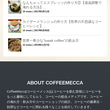
なんちゃってエスプレッソの作り方②【湯温調整で
淹れる方法】...
19 views
|
2017年5月11日
カイザーメランジュの作り方【世界の不思議なコー
ヒーレシピ】...
14 views
|
2017年6月30日
世界一希少な”luwak coffee”の飲み方
13 views
|
2015年11月7日
ABOUT COFFEEMECCA
CoffeeMecca[コーヒーメッカ]はコーヒーを飲む皆様にコーヒーを
もっと趣味にしてもらう、コーヒーの総合メディアです。コーヒー
の淹れ方・飲み方やコーヒーショップの紹介、コーヒーの健康法・
効用などコーヒーに関わる様々なことを紹介していきます。