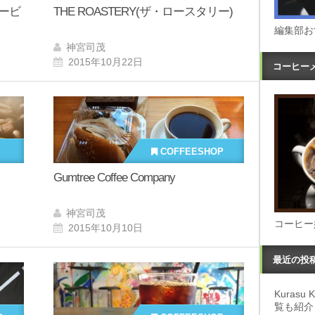
ーヒービ
THE ROASTERY(ザ・ロースタリー)
編集部お
神宮司茂
2015年10月22日
コーヒー
COFFEESHOP
Gumtree Coffee Company
神宮司茂
コーヒー
2015年10月10日
最近の投
Kuras
覧も紹介