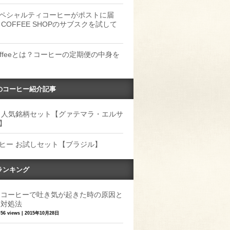
ペシャルティコーヒーがポストに届
 COFFEE SHOPのサブスクを試して
Coffeeとは？コーヒーの定期便の中身を
のコーヒー紹介記事
 人気銘柄セット【グァテマラ・エルサ
】
ヒー お試しセット【ブラジル】
ランキング
コーヒーで吐き気が起きた時の原因と
対処法
56 views
|
2015年10月28日