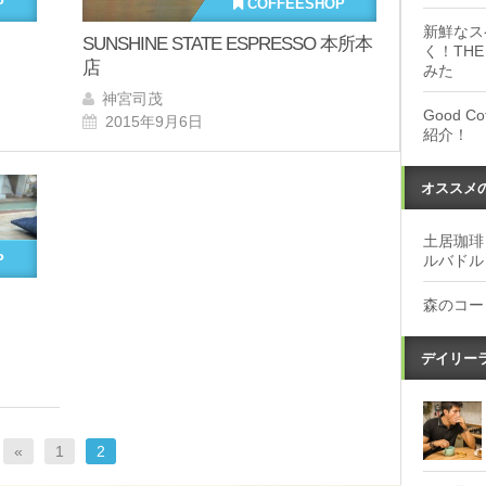
P
COFFEESHOP
新鮮なス
SUNSHINE STATE ESPRESSO 本所本
く！THE
店
みた
神宮司茂
Good 
2015年9月6日
紹介！
オススメ
土居珈琲
ルバドル
P
森のコー
デイリー
«
1
2