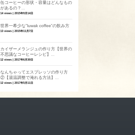
缶コーヒーの形状・容量はどんなもの
があるの？...
14 views
|
2015年9月14日
世界一希少な”luwak coffee”の飲み方
13 views
|
2015年11月7日
カイザーメランジュの作り方【世界の
不思議なコーヒーレシピ】...
12 views
|
2017年6月30日
なんちゃってエスプレッソの作り方
②【湯温調整で淹れる方法】...
12 views
|
2017年5月11日